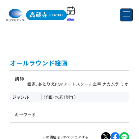
受講日
ご利用ガイド
新規登録
ログイン
MENU
閉じる
オールラウンド絵画
講師
画家、あとりえPOPアートスクール主宰 ナカムラ ミオ
ジャンル
洋画・水彩（制作）
キーワード
この講座をSNSでシェアする