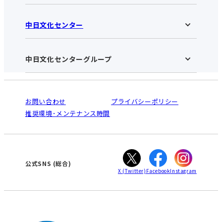
中日文化センター
高蔵寺中日文化センターHOME
お知らせ
施設のご案内
アクセス･営業時間
中日文化センターグループ
中日文化センターHOME
お申し込みの流れ
中日文化センターとは
入会と受講のご案内
受講規約・会員特典
よくある質問(Q&A)：高蔵寺センター
法人割引について
栄
鳴海
ご利用ガイド
お問い合わせ
プライバシーポリシー
南大高
犬山
オンライン講座受講の手順
推奨環境･メンテナンス時間
高蔵寺
豊田
WEBサイトのよくある質問
知立
カスタマーハラスメントに対する基本方針
ぎふ
大垣
津
公式SNS
(総合)
X
(Twitter)
Facebook
Instagram