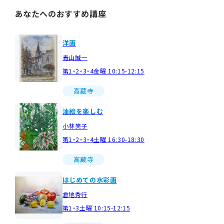
あなたへのおすすめ講座
洋画
青山誠一
第1・2・3・4金曜 10:15-12:15
高蔵寺
油絵を楽しむ
小林笑子
第1・2・3・4土曜 16:30-18:30
高蔵寺
はじめての水彩画
倉地秀行
第1・3土曜 10:15-12:15