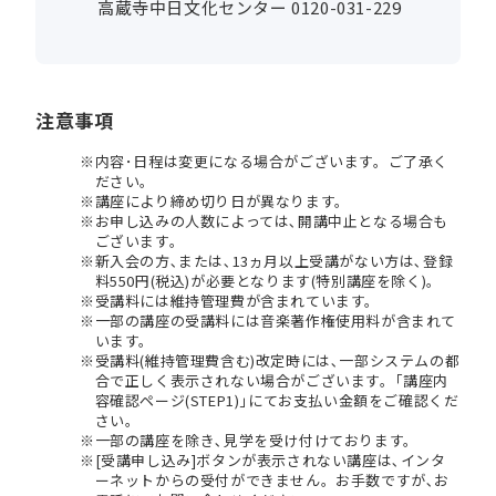
高蔵寺中日文化センター 0120-031-229
注意事項
内容･日程は変更になる場合がございます。ご了承く
ださい。
講座により締め切り日が異なります。
お申し込みの人数によっては､開講中止となる場合も
ございます。
新入会の方､または､13ヵ月以上受講がない方は､登録
料550円(税込)が必要となります(特別講座を除く)。
受講料には維持管理費が含まれています。
一部の講座の受講料には音楽著作権使用料が含まれて
います。
受講料(維持管理費含む)改定時には､一部システムの都
合で正しく表示されない場合がございます。｢講座内
容確認ページ(STEP1)｣にてお支払い金額をご確認くだ
さい。
一部の講座を除き､見学を受け付けております。
[受講申し込み]ボタンが表示されない講座は､インタ
ーネットからの受付ができません。お手数ですが､お