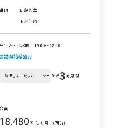
講師
伊藤芳華
下村佳風
第1・2・3・4水曜 16:00～18:00
受講開始希望月
3
から
ヵ月間
会員
18,480
円 （3ヵ月 12回分）