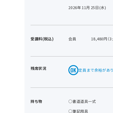
2026年
11
月
25
日(水)
受講料(税込)
会員
18,480円（
残席状況
定員まで余裕があ
持ち物
○書道道具一式
○筆記用具