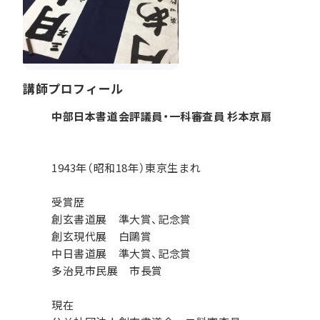
講師プロフィール
中部日本書道会評議員・一科審査員 杉本京扇
1943年（昭和18年）東京生まれ
受賞歴
創玄書道展 準大賞、記念賞
創玄現代展 白鷗賞
中日書道展 準大賞、記念賞
多治見市民展 市長賞
現在