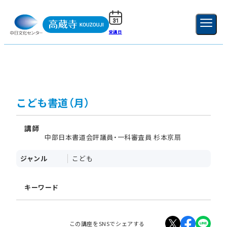
受講日
ご利用ガイド
新規登録
ログイン
MENU
閉じる
こども書道（月）
講師
中部日本書道会評議員・一科審査員 杉本京扇
ジャンル
こども
キーワード
この講座をSNSでシェアする