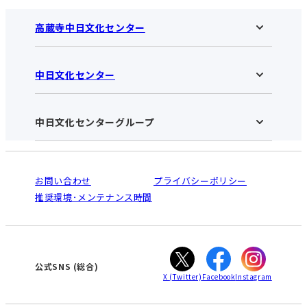
高蔵寺中日文化センター
中日文化センター
高蔵寺中日文化センターHOME
お知らせ
施設のご案内
アクセス･営業時間
中日文化センターグループ
中日文化センターHOME
お申し込みの流れ
中日文化センターとは
入会と受講のご案内
受講規約・会員特典
よくある質問(Q&A)：高蔵寺センター
法人割引について
栄
鳴海
ご利用ガイド
お問い合わせ
プライバシーポリシー
南大高
犬山
オンライン講座受講の手順
推奨環境･メンテナンス時間
高蔵寺
豊田
WEBサイトのよくある質問
知立
カスタマーハラスメントに対する基本方針
ぎふ
大垣
津
公式SNS
(総合)
X
(Twitter)
Facebook
Instagram