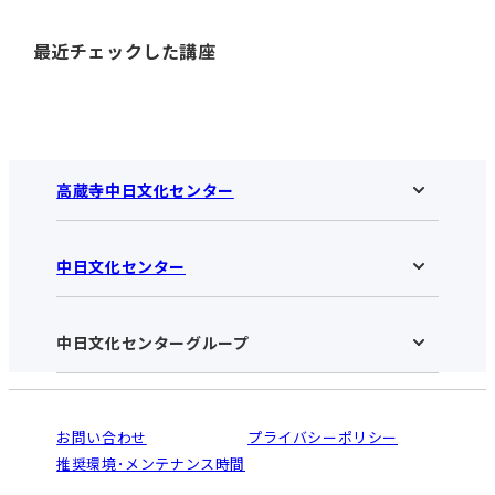
最近チェックした講座
高蔵寺中日文化センター
中日文化センター
高蔵寺中日文化センターHOME
お知らせ
施設のご案内
アクセス･営業時間
中日文化センターグループ
中日文化センターHOME
お申し込みの流れ
中日文化センターとは
入会と受講のご案内
受講規約・会員特典
よくある質問(Q&A)：高蔵寺センター
法人割引について
栄
鳴海
ご利用ガイド
お問い合わせ
プライバシーポリシー
南大高
犬山
オンライン講座受講の手順
推奨環境･メンテナンス時間
高蔵寺
豊田
WEBサイトのよくある質問
知立