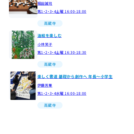
堀田誠司
第1・2・3・4土曜 16:00-18:00
高蔵寺
油絵を楽しむ
小林笑子
第1・2・3・4土曜 16:30-18:30
高蔵寺
楽しく書道 基礎から創作へ 年長～小学生
伊藤芳華
第1・2・3・4水曜 16:00-18:00
高蔵寺