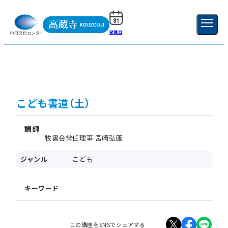
受講日
ご利用ガイド
新規登録
ログイン
MENU
閉じる
こども書道（土）
講師
牧書会常任理事 宮崎弘園
ジャンル
こども
キーワード
この講座をSNSでシェアする