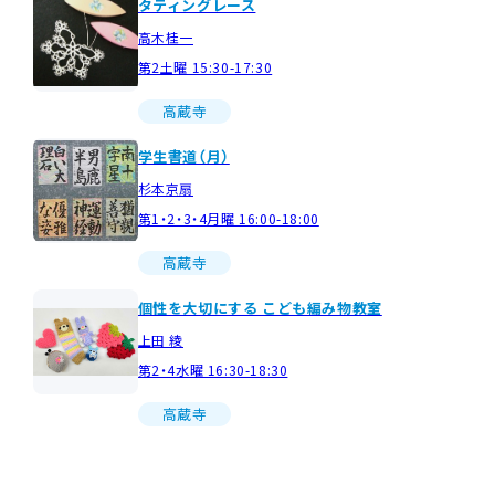
タティングレース
高木桂一
第2土曜 15:30-17:30
高蔵寺
学生書道（月）
杉本京扇
第1・2・3・4月曜 16:00-18:00
高蔵寺
個性を大切にする こども編み物教室
上田 綾
第2・4水曜 16:30-18:30
高蔵寺