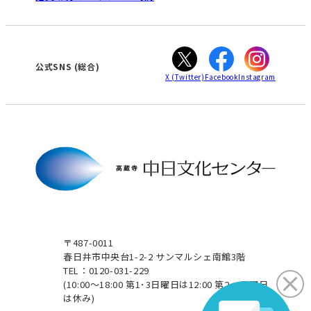
WEBサイトのよくある質問
知立
カスタマーハラスメントに対する基本方針
ぎふ
大垣
津
公式SNS
(総合)
X
(Twitter)
Facebook
Instagram
〒487-0011
春日井市中央台1-2-2 サンマルシェ南館3階
TEL：0120-031-229
(10:00～18:00 第1･3日曜日は12:00 第2･4日曜日
は休み)