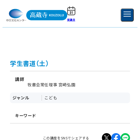
受講日
ご利用ガイド
新規登録
ログイン
MENU
閉じる
学生書道（土）
講師
牧書会常任理事 宮崎弘園
ジャンル
こども
キーワード
この講座をSNSでシェアする