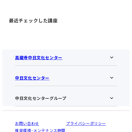
最近チェックした講座
高蔵寺中日文化センター
中日文化センター
高蔵寺中日文化センターHOME
お知らせ
施設のご案内
アクセス･営業時間
中日文化センターグループ
中日文化センターHOME
お申し込みの流れ
中日文化センターとは
入会と受講のご案内
受講規約・会員特典
よくある質問(Q&A)：高蔵寺センター
法人割引について
栄
鳴海
ご利用ガイド
お問い合わせ
プライバシーポリシー
南大高
犬山
オンライン講座受講の手順
推奨環境･メンテナンス時間
高蔵寺
豊田