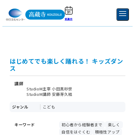
受講日
ご利用ガイド
新規登録
ログイン
MENU
閉じる
はじめてでも楽しく踊れる！ キッズダン
ス
講師
StudioM主宰 小田真砂世
StudioM講師 安藤芽久結
ジャンル
こども
キーワード
初心者から経験者まで
楽しく
自信をはぐくむ
積極性アップ