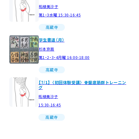
柘植美沙子
第1・3水曜 15:30-16:45
高蔵寺
学生書道（月）
杉本京扇
第1・2・3・4月曜 16:00-18:00
高蔵寺
【7/1】〈初回体験受講〉骨盤底筋群トレーニン
グ
柘植美沙子
15:30-16:45
高蔵寺