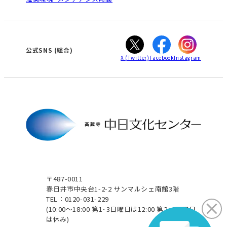
WEBサイトのよくある質問
知立
カスタマーハラスメントに対する基本方針
ぎふ
大垣
津
公式SNS
(総合)
X
(Twitter)
Facebook
Instagram
〒487-0011
春日井市中央台1-2-2 サンマルシェ南館3階
TEL：0120-031-229
(10:00～18:00 第1･3日曜日は12:00 第2･4日曜日
は休み)