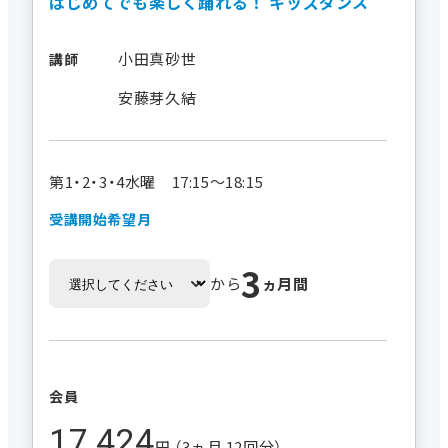
はじめてでも楽しく踊れる！ キッズダンス
小田真砂世
講師
安藤芽久結
第1・2・3・4水曜 17:15～18:15
受講開始希望月
3
から
ヵ月間
会員
17,424
円 （3ヵ月 12回分）