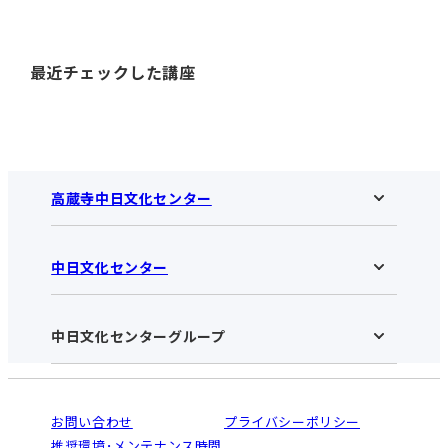
最近チェックした講座
高蔵寺中日文化センター
中日文化センター
高蔵寺中日文化センターHOME
お知らせ
施設のご案内
アクセス･営業時間
中日文化センターグループ
中日文化センターHOME
お申し込みの流れ
中日文化センターとは
入会と受講のご案内
受講規約・会員特典
よくある質問(Q&A)：高蔵寺センター
法人割引について
栄
鳴海
ご利用ガイド
お問い合わせ
プライバシーポリシー
南大高
犬山
オンライン講座受講の手順
推奨環境･メンテナンス時間
高蔵寺
豊田