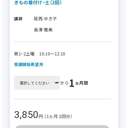
きもの着付け・土（2回）
尾西 ゆき子
講師
長澤 雅美
第1・2土曜 10:10～12:10
受講開始希望月
1
から
ヵ月間
3,850
円 （1ヵ月 2回分）