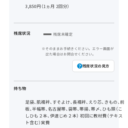
3,850円（1ヵ月 2回分）
残席状況
残席未確定
そのままお手続きください。エラー画面が
出た場合はお問合せください。
残席状況の見方
持ち物
足袋、肌襦袢、すそよけ、長襦袢、えり芯、きもの、前
板、半幅帯、名古屋帯、袋帯、帯揚、帯〆、ひも類（こ
しひも２本、伊達じめ２本） 初回に教材費（テキス
ト含む）実費