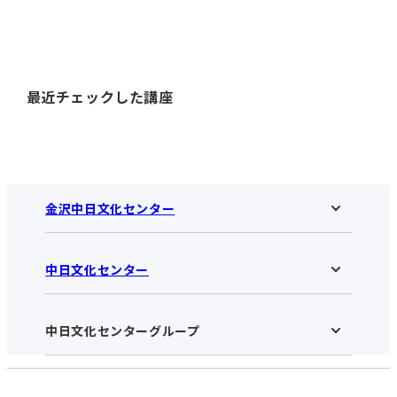
最近チェックした講座
金沢中日文化センター
中日文化センター
金沢中日文化センターHOME
お知らせ
施設のご案内
アクセス･営業時間
中日文化センターグループ
中日文化センターHOME
お申し込みの流れ
中日文化センターとは
入会と受講のご案内
受講規約・会員特典
よくある質問(Q&A)：金沢センター
法人割引について
栄
鳴海