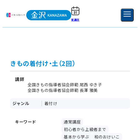
受講日
ご利用ガイド
新規登録
ログイン
MENU
閉じる
きもの着付け・土（2回）
講師
全国きもの指導者協会師範 尾西 ゆき子
全国きもの指導者協会師範 長澤 雅美
ジャンル
着付け
キーワード
通常講座
初心者から上級者まで
基本から学ぶ
和のおけいこ