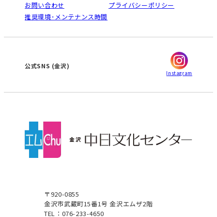
ご利用ガイド
お問い合わせ
プライバシーポリシー
南大高
犬山
オンライン講座受講の手順
推奨環境･メンテナンス時間
高蔵寺
豊田
WEBサイトのよくある質問
知立
カスタマーハラスメントに対する基本方針
ぎふ
大垣
津
金沢
公式SNS
(金沢)
Instagram
〒920-0855
金沢市武蔵町15番1号 金沢エムザ2階
TEL：076-233-4650