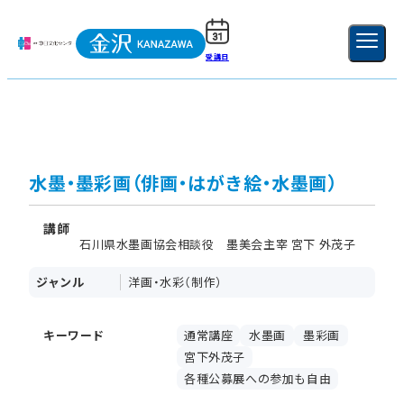
受講日
ご利用ガイド
新規登録
ログイン
MENU
閉じる
水墨・墨彩画（俳画・はがき絵・水墨画）
講師
石川県水墨画協会相談役 墨美会主宰 宮下 外茂子
ジャンル
洋画・水彩（制作）
キーワード
通常講座
水墨画
墨彩画
宮下外茂子
各種公募展への参加も自由