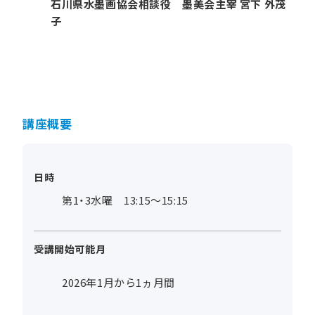
石川県水墨画協会相談役 墨美会主宰 宮下 外茂
子
講座概要
日時
第1・3水曜 13:15～15:15
受講開始可能月
2026年1月から1ヵ月間