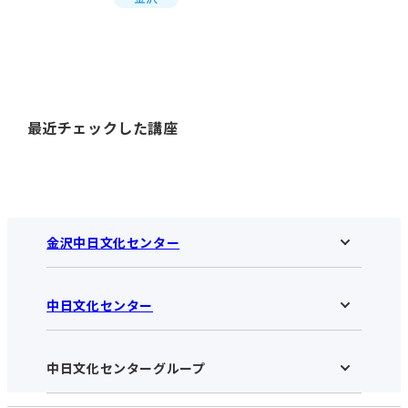
最近チェックした講座
金沢中日文化センター
中日文化センター
金沢中日文化センターHOME
お知らせ
施設のご案内
アクセス･営業時間
中日文化センターグループ
中日文化センターHOME
お申し込みの流れ
中日文化センターとは
入会と受講のご案内
受講規約・会員特典