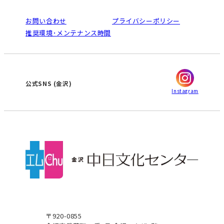
よくある質問(Q&A)：金沢センター
法人割引について
栄
鳴海
ご利用ガイド
お問い合わせ
プライバシーポリシー
南大高
犬山
オンライン講座受講の手順
推奨環境･メンテナンス時間
高蔵寺
豊田
WEBサイトのよくある質問
知立
カスタマーハラスメントに対する基本方針
ぎふ
大垣
津
金沢
公式SNS
(金沢)
Instagram
〒920-0855