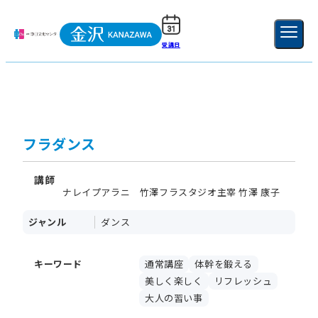
受講日
ご利用ガイド
新規登録
ログイン
MENU
閉じる
フラダンス
講師
ナレイプアラニ 竹澤フラスタジオ主宰 竹澤 康子
ジャンル
ダンス
キーワード
通常講座
体幹を鍛える
美しく楽しく
リフレッシュ
大人の習い事