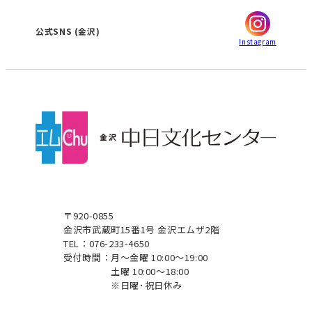
ぎふ
大垣
津
金沢
公式SNS
(金沢)
Instagram
〒920-0855
金沢市武蔵町15番1号 金沢エムザ2階
TEL：076-233-4650
受付時間：
月～金曜 10:00～19:00
土曜 10:00～18:00
※日曜･祝日休み