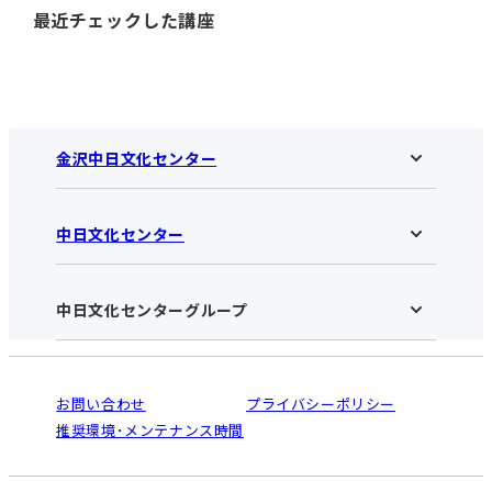
最近チェックした講座
金沢中日文化センター
中日文化センター
金沢中日文化センターHOME
お知らせ
施設のご案内
アクセス･営業時間
中日文化センターグループ
中日文化センターHOME
お申し込みの流れ
中日文化センターとは
入会と受講のご案内
受講規約・会員特典
よくある質問(Q&A)：金沢センター
法人割引について
栄
鳴海
ご利用ガイド
お問い合わせ
プライバシーポリシー
南大高
犬山
オンライン講座受講の手順
推奨環境･メンテナンス時間
高蔵寺
豊田
WEBサイトのよくある質問
知立
カスタマーハラスメントに対する基本方針