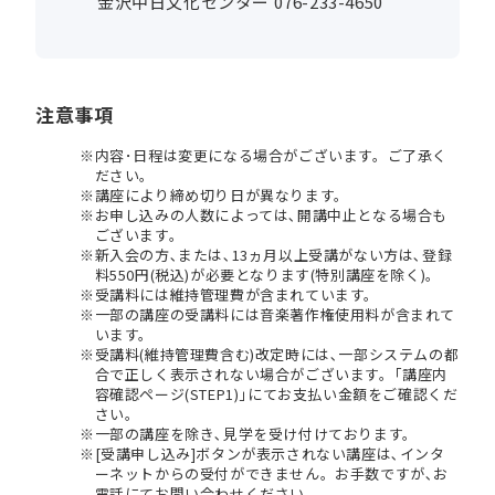
金沢中日文化センター 076-233-4650
注意事項
内容･日程は変更になる場合がございます。ご了承く
ださい。
講座により締め切り日が異なります。
お申し込みの人数によっては､開講中止となる場合も
ございます。
新入会の方､または､13ヵ月以上受講がない方は､登録
料550円(税込)が必要となります(特別講座を除く)。
受講料には維持管理費が含まれています。
一部の講座の受講料には音楽著作権使用料が含まれて
います。
受講料(維持管理費含む)改定時には､一部システムの都
合で正しく表示されない場合がございます。｢講座内
容確認ページ(STEP1)｣にてお支払い金額をご確認くだ
さい。
一部の講座を除き､見学を受け付けております。
[受講申し込み]ボタンが表示されない講座は､インタ
ーネットからの受付ができません。お手数ですが､お
電話にてお問い合わせください。