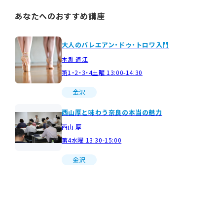
あなたへのおすすめ講座
大人のバレエアン・ドゥ・トロワ入門
木瀬 道江
第1・2・3・4土曜 13:00-14:30
金沢
西山厚と味わう奈良の本当の魅力
西山 厚
第4水曜 13:30-15:00
金沢