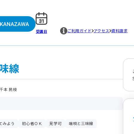
ご利用ガイド
アクセス
資料請求
受講日
味線
千本 民枝
てみよう
初心者ＯＫ
見学可
端唄と三味線