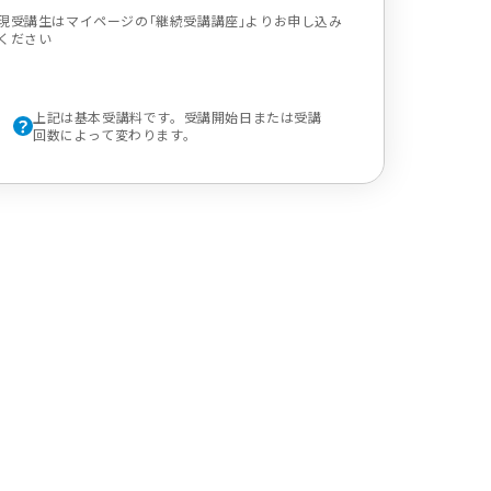
現受講生はマイページの｢継続受講講座｣よりお申し込み
ください
上記は基本受講料です。受講開始日または受講
回数によって変わります。