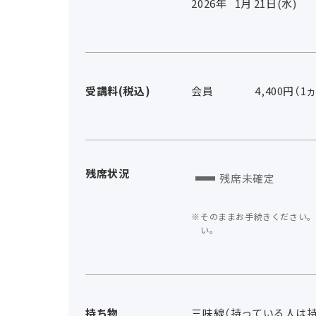
2026年
1
月
21
日(水)
受講料(税込)
会員
4,400円（1
残席状況
残席未確定
そのままお手続きください。
い。
持ち物
三味線（持っている人は持