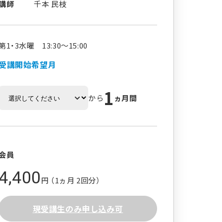
講師
千本 民枝
第1・3水曜 13:30～15:00
受講開始希望月
1
から
ヵ月間
会員
4,400
円 （1ヵ月 2回分）
現受講生のみ申し込み可