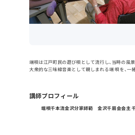
端唄は江戸町民の遊び唄として流行し、当時の風
大衆的な三味線音楽として親しまれる端 唄を、一
講師プロフィール
端唄千本流金沢分家師範 金沢千扇会会主 千