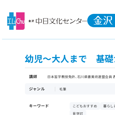
幼児～大人まで 基礎
講師
日本習字教授免許、石川県書美術連盟会員 西
ジャンル
毛筆
キーワード
こどもおすすめ
暮らし
見学可