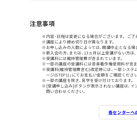
注意事項
内容･日程は変更になる場合がございます。ご了
講座により締め切り日が異なります。
お申し込みの人数によっては､開講中止となる場
新入会の方､または､13ヵ月以上受講がない方は､
受講料には維持管理費が含まれています。
一部の講座の受講料には音楽著作権使用料が含
受講料(維持管理費含む)改定時には､一部シス
ージ(STEP1)｣にてお支払い金額をご確認くださ
一部の講座を除き､見学を受け付けております。
[受講申し込み]ボタンが表示されない講座は､
問い合わせください。
各センターへ