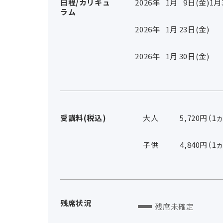
日程/カリキュ
2026年
1
月
9
日(金)
1月
ラム
2026年
1
月
23
日(金)
2026年
1
月
30
日(金)
受講料(税込)
大人
5,720円（1
子供
4,840円（1
残席状況
残席未確定