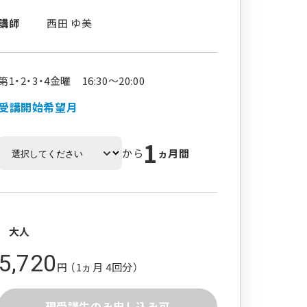
講師
西田 ゆ美
第1・2・3・4金曜 16:30～20:00
受講開始希望月
1
から
ヵ月間
大人
5,720
円 （1ヵ月 4回分）
現受講生のみ申し込み可