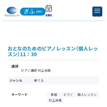
受講日
ご利用ガイド
新規登録
ログイン
MENU
閉じる
おとなのためのピアノレッスン（個人レッ
スン）11：30
講師
ピアノ講師 村上尚美
ジャンル
奏でる
キーワード
楽器
ピアノ
個人レッスン
村上尚美