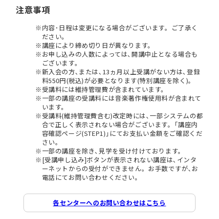
注意事項
内容･日程は変更になる場合がございます。ご了承く
ださい。
講座により締め切り日が異なります。
お申し込みの人数によっては､開講中止となる場合も
ございます。
新入会の方､または､13ヵ月以上受講がない方は､登録
料550円(税込)が必要となります(特別講座を除く)。
受講料には維持管理費が含まれています。
一部の講座の受講料には音楽著作権使用料が含まれて
います。
受講料(維持管理費含む)改定時には､一部システムの都
合で正しく表示されない場合がございます。｢講座内
容確認ページ(STEP1)｣にてお支払い金額をご確認くだ
さい。
一部の講座を除き､見学を受け付けております。
[受講申し込み]ボタンが表示されない講座は､インタ
ーネットからの受付ができません。お手数ですが､お
電話にてお問い合わせください。
各センターへのお問い合わせはこちら