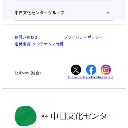
施設のご案内
アクセス･営業時間
中日文化センターグループ
中日文化センターHOME
お申し込みの流れ
中日文化センターとは
入会と受講のご案内
受講規約・会員特典
よくある質問(Q&A)：ぎふセンター
法人割引について
栄
鳴海
ご利用ガイド
お問い合わせ
プライバシーポリシー
南大高
犬山
オンライン講座受講の手順
推奨環境･メンテナンス時間
高蔵寺
豊田
WEBサイトのよくある質問
知立
カスタマーハラスメントに対する基本方針
ぎふ
大垣
津
公式SNS
(総合)
X
(Twitter)
Facebook
Instagram