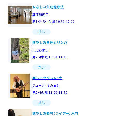
やさしい気功健康法
箕浦加代子
第1・2・3・4金曜 10:30-12:00
ぎふ
癒やしの音色カリンバ
日比野泰江
第2・4木曜 13:00-14:00
ぎふ
楽しいウクレレ・火
ジューク・オカヨシ
第2・4火曜 11:00-11:50
ぎふ
癒やしの竪琴（ライアー）入門