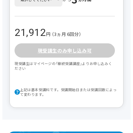
21,912
円 （3ヵ月 6回分）
現受講生のみ申し込み可
現受講生はマイページの｢継続受講講座｣よりお申し込みく
ださい
上記は基本受講料です。受講開始日または受講回数によっ
て変わります。