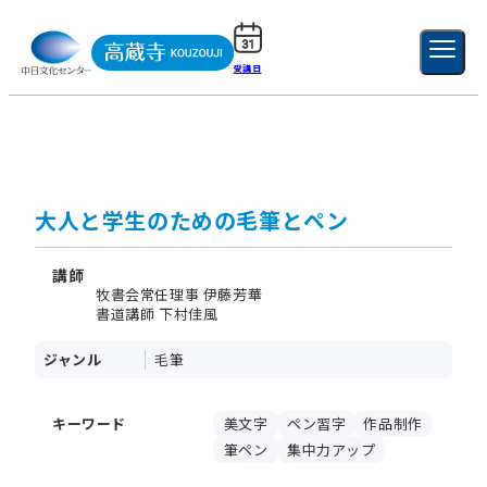
受講日
ご利用ガイド
新規登録
ログイン
MENU
閉じる
大人と学生のための毛筆とペン
講師
牧書会常任理事 伊藤芳華
書道講師 下村佳風
ジャンル
毛筆
キーワード
美文字
ペン習字
作品制作
筆ペン
集中力アップ