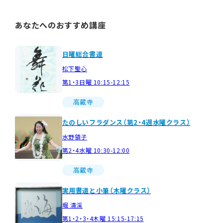
あなたへのおすすめ講座
日曜総合書道
松下聖心
第1・3日曜 10:15-12:15
高蔵寺
たのしいフラダンス（第2・4週水曜クラス）
水野領子
第2・4水曜 10:30-12:00
高蔵寺
実用書道と小筆（木曜クラス）
堀 清渓
第1・2・3・4木曜 15:15-17:15