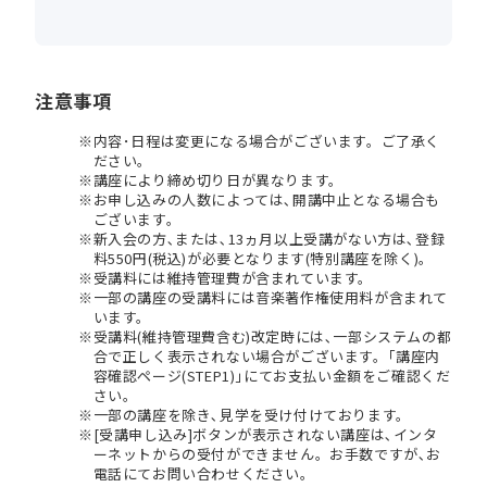
注意事項
内容･日程は変更になる場合がございます。ご了承く
ださい。
講座により締め切り日が異なります。
お申し込みの人数によっては､開講中止となる場合も
ございます。
新入会の方､または､13ヵ月以上受講がない方は､登録
料550円(税込)が必要となります(特別講座を除く)。
受講料には維持管理費が含まれています。
一部の講座の受講料には音楽著作権使用料が含まれて
います。
受講料(維持管理費含む)改定時には､一部システムの都
合で正しく表示されない場合がございます。｢講座内
容確認ページ(STEP1)｣にてお支払い金額をご確認くだ
さい。
一部の講座を除き､見学を受け付けております。
[受講申し込み]ボタンが表示されない講座は､インタ
ーネットからの受付ができません。お手数ですが､お
電話にてお問い合わせください。