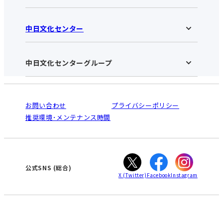
中日文化センター
高蔵寺中日文化センターHOME
お知らせ
施設のご案内
アクセス･営業時間
中日文化センターグループ
中日文化センターHOME
お申し込みの流れ
中日文化センターとは
入会と受講のご案内
受講規約・会員特典
よくある質問(Q&A)：高蔵寺センター
法人割引について
栄
鳴海
ご利用ガイド
お問い合わせ
プライバシーポリシー
南大高
犬山
オンライン講座受講の手順
推奨環境･メンテナンス時間
高蔵寺
豊田
WEBサイトのよくある質問
知立
カスタマーハラスメントに対する基本方針
ぎふ
大垣
津
公式SNS
(総合)
X
(Twitter)
Facebook
Instagram