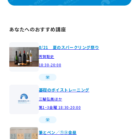
あなたへのおすすめ講座
8/21 夏のスパークリング祭り
芳賀聡史
18:30-20:00
栄
基礎のボイストレーニング
三輪弘美ほか
第1・3金曜 18:30-20:00
栄
筆とペン／①③金昼