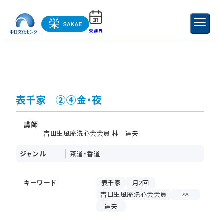
受講日
ご利用ガイド
新規登録
ログイン
MENU
閉じる
表千家 ②④金・夜
講師
吉田生風庵洗心会会員 林 達夫
ジャンル
茶道・香道
キーワード
表千家
月2回
吉田生風庵洗心会会員
林
達夫