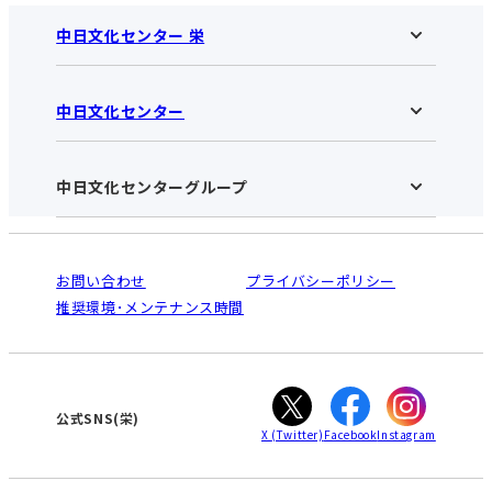
中日文化センター 栄
中日文化センター
中日文化センター 栄HOME
お知らせ
施設のご案内
アクセス･営業時間
中日文化センターグループ
中日文化センターHOME
お申し込みの流れ
中日文化センターとは
入会と受講のご案内
受講規約・会員特典
よくある質問(Q&A)：栄センター
法人割引について
栄
鳴海
ご利用ガイド
お問い合わせ
プライバシーポリシー
南大高
犬山
オンライン講座受講の手順
推奨環境･メンテナンス時間
高蔵寺
豊田
WEBサイトのよくある質問
知立
カスタマーハラスメントに対する基本方針
ぎふ
大垣
津
公式SNS(栄)
X
(Twitter)
Facebook
Instagram