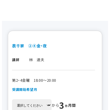
表千家 ②④金・夜
林 達夫
講師
第2・4金曜 18:00～20:00
受講開始希望月
3
から
ヵ月間