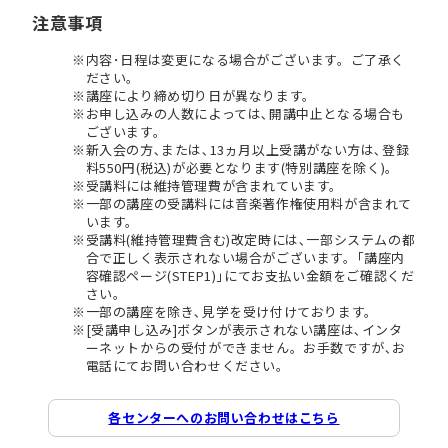
注意事項
内容･日程は変更になる場合がございます。ご了承く
ださい。
講座により締め切り日が異なります。
お申し込みの人数によっては､開講中止となる場合も
ございます。
新入会の方､または､13ヵ月以上受講がない方は､登録
料550円(税込)が必要となります(特別講座を除く)。
受講料には維持管理費が含まれています。
一部の講座の受講料には音楽著作権使用料が含まれて
います。
受講料(維持管理費含む)改定時には､一部システムの都
合で正しく表示されない場合がございます。｢講座内
容確認ページ(STEP1)｣にてお支払い金額をご確認くだ
さい。
一部の講座を除き､見学を受け付けております。
[受講申し込み]ボタンが表示されない講座は､インタ
ーネットからの受付ができません。お手数ですが､お
電話にてお問い合わせください。
各センターへのお問い合わせはこちら