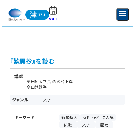
受講日
ご利用ガイド
新規登録
ログイン
MENU
閉じる
『歎異抄』を読む
講師
高田短大学長 清水谷正尊
高田派鑑学
ジャンル
文学
キーワード
親鸞聖人
女性・男性に人気
仏教
文学
歴史