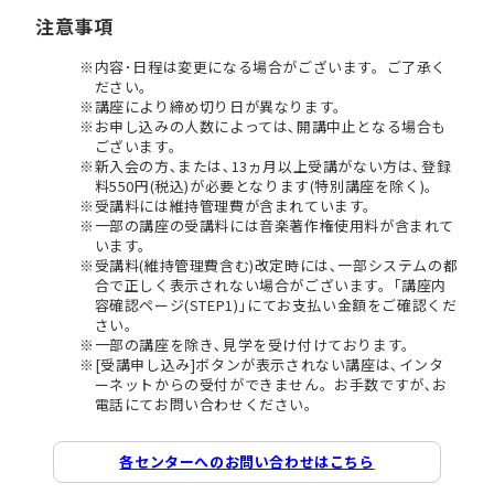
注意事項
内容･日程は変更になる場合がございます。ご了承く
ださい。
講座により締め切り日が異なります。
お申し込みの人数によっては､開講中止となる場合も
ございます。
新入会の方､または､13ヵ月以上受講がない方は､登録
料550円(税込)が必要となります(特別講座を除く)。
受講料には維持管理費が含まれています。
一部の講座の受講料には音楽著作権使用料が含まれて
います。
受講料(維持管理費含む)改定時には､一部システムの都
合で正しく表示されない場合がございます。｢講座内
容確認ページ(STEP1)｣にてお支払い金額をご確認くだ
さい。
一部の講座を除き､見学を受け付けております。
[受講申し込み]ボタンが表示されない講座は､インタ
ーネットからの受付ができません。お手数ですが､お
電話にてお問い合わせください。
各センターへのお問い合わせはこちら