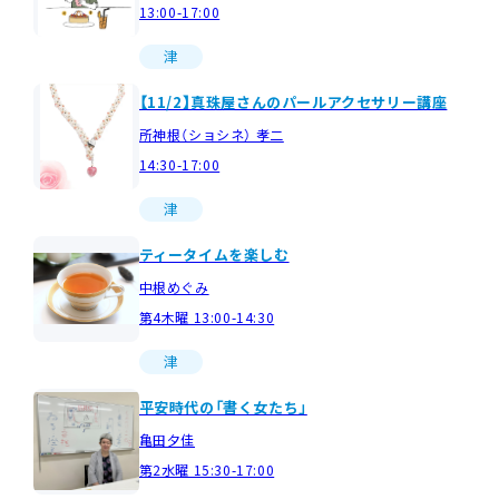
13:00-17:00
津
【11/2】真珠屋さんのパールアクセサリー講座
所神根（ショシネ） 孝二
14:30-17:00
津
ティータイムを楽しむ
中根めぐみ
第4木曜 13:00-14:30
津
平安時代の「書く女たち」
亀田夕佳
第2水曜 15:30-17:00