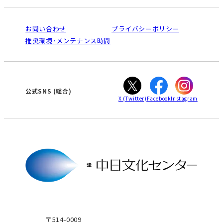
入会と受講のご案内
受講規約・会員特典
よくある質問(Q&A)：津センター
法人割引について
栄
鳴海
ご利用ガイド
お問い合わせ
プライバシーポリシー
南大高
犬山
オンライン講座受講の手順
推奨環境･メンテナンス時間
高蔵寺
豊田
WEBサイトのよくある質問
知立
カスタマーハラスメントに対する基本方針
ぎふ
大垣
津
公式SNS
(総合)
X
(Twitter)
Facebook
Instagram
〒514-0009