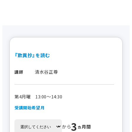
『歎異抄』を読む
清水谷正尊
講師
第4月曜 13:00～14:30
受講開始希望月
3
から
ヵ月間