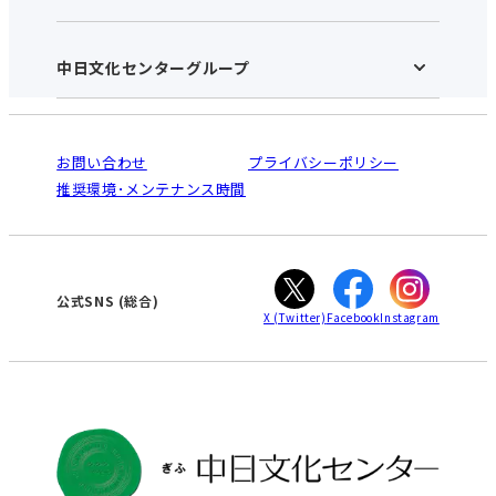
お知らせ
施設のご案内
アクセス･営業時間
中日文化センターグループ
中日文化センターHOME
お申し込みの流れ
中日文化センターとは
入会と受講のご案内
受講規約・会員特典
よくある質問(Q&A)：ぎふセンター
法人割引について
栄
鳴海
ご利用ガイド
お問い合わせ
プライバシーポリシー
南大高
犬山
オンライン講座受講の手順
推奨環境･メンテナンス時間
高蔵寺
豊田
WEBサイトのよくある質問
知立
カスタマーハラスメントに対する基本方針
ぎふ
大垣
津
公式SNS
(総合)
X
(Twitter)
Facebook
Instagram