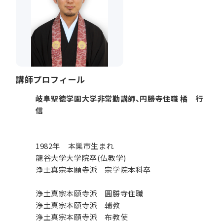
講師プロフィール
岐阜聖徳学園大学非常勤講師、円勝寺住職 橘 行
信
1982年 本巣市生まれ
龍谷大学大学院卒(仏教学)
浄土真宗本願寺派 宗学院本科卒
浄土真宗本願寺派 圓勝寺住職
浄土真宗本願寺派 輔教
浄土真宗本願寺派 布教使