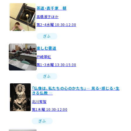
茶道・表千家 朝
高橋淑子ほか
第2・4水曜 10:30-12:30
ぎふ
楽しむ書道
戸崎翠虹
第1・3水曜 13:30-15:30
ぎふ
「仏像は、私たちの心のかたち」― 見る・感じる・生
きる仏教 ―
北川宥智
第1木曜 10:30-12:00
ぎふ