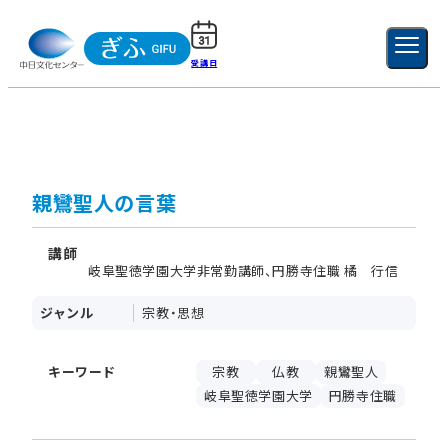
受講日
ご利用ガイド
新規登録
ログイン
MENU
閉じる
親鸞聖人の言葉
講師
岐阜聖徳学園大学非常勤講師、円勝寺住職 橘 行信
ジャンル
宗教・思想
キーワード
宗教
仏教
親鸞聖人
岐阜聖徳学園大学
円勝寺住職