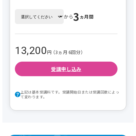
3
から
ヵ月間
13,200
円 （3ヵ月 6回分）
受講申し込み
上記は基本受講料です。受講開始日または受講回数によっ
て変わります。