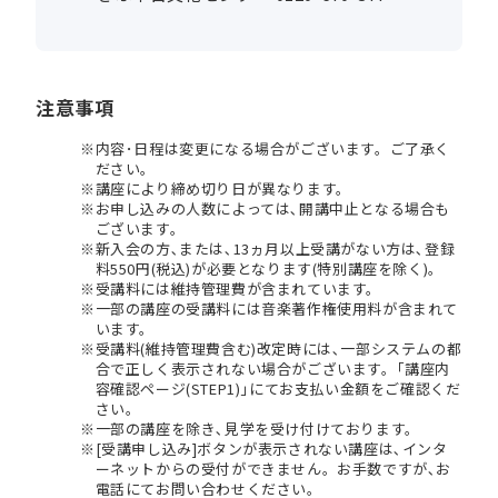
注意事項
内容･日程は変更になる場合がございます。ご了承く
ださい。
講座により締め切り日が異なります。
お申し込みの人数によっては､開講中止となる場合も
ございます。
新入会の方､または､13ヵ月以上受講がない方は､登録
料550円(税込)が必要となります(特別講座を除く)。
受講料には維持管理費が含まれています。
一部の講座の受講料には音楽著作権使用料が含まれて
います。
受講料(維持管理費含む)改定時には､一部システムの都
合で正しく表示されない場合がございます。｢講座内
容確認ページ(STEP1)｣にてお支払い金額をご確認くだ
さい。
一部の講座を除き､見学を受け付けております。
[受講申し込み]ボタンが表示されない講座は､インタ
ーネットからの受付ができません。お手数ですが､お
電話にてお問い合わせください。