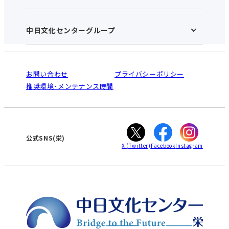
お知らせ
施設のご案内
アクセス･営業時間
中日文化センターグループ
中日文化センターHOME
お申し込みの流れ
中日文化センターとは
入会と受講のご案内
受講規約・会員特典
よくある質問(Q&A)：栄センター
法人割引について
栄
鳴海
ご利用ガイド
お問い合わせ
プライバシーポリシー
南大高
犬山
オンライン講座受講の手順
推奨環境･メンテナンス時間
高蔵寺
豊田
WEBサイトのよくある質問
知立
カスタマーハラスメントに対する基本方針
ぎふ
大垣
津
公式SNS(栄)
X
(Twitter)
Facebook
Instagram