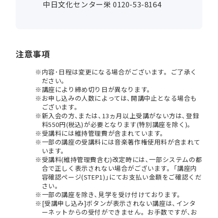
中日文化センター栄 0120-53-8164
注意事項
内容･日程は変更になる場合がございます。ご了承く
ださい。
講座により締め切り日が異なります。
お申し込みの人数によっては､開講中止となる場合も
ございます。
新入会の方､または､13ヵ月以上受講がない方は､登録
料550円(税込)が必要となります(特別講座を除く)。
受講料には維持管理費が含まれています。
一部の講座の受講料には音楽著作権使用料が含まれて
います。
受講料(維持管理費含む)改定時には､一部システムの都
合で正しく表示されない場合がございます。｢講座内
容確認ページ(STEP1)｣にてお支払い金額をご確認くだ
さい。
一部の講座を除き､見学を受け付けております。
[受講申し込み]ボタンが表示されない講座は､インタ
ーネットからの受付ができません。お手数ですが､お