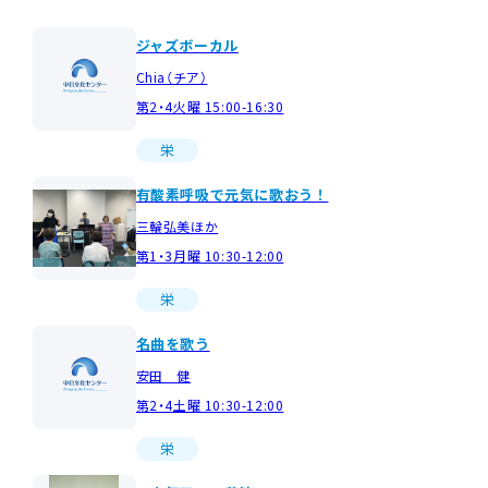
ジャズボーカル
Chia（チア）
第2・4火曜 15:00-16:30
栄
有酸素呼吸で元気に歌おう！
三輪弘美ほか
第1・3月曜 10:30-12:00
栄
名曲を歌う
安田 健
第2・4土曜 10:30-12:00
栄