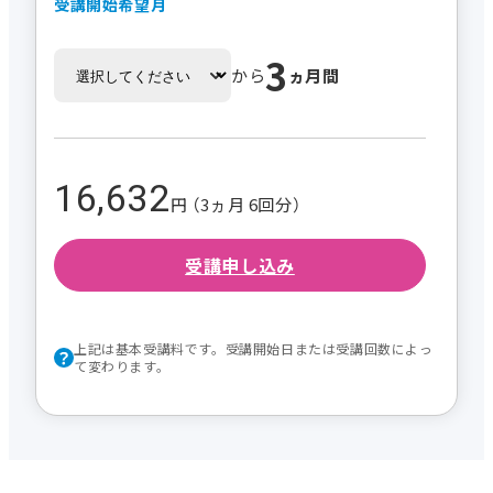
受講開始希望月
3
から
ヵ月間
16,632
円 （3ヵ月 6回分）
受講申し込み
上記は基本受講料です。受講開始日または受講回数によっ
て変わります。