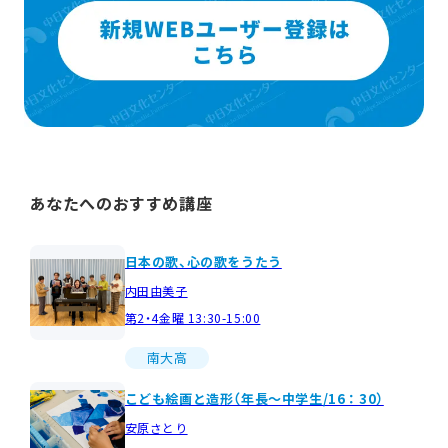
あなたへのおすすめ講座
日本の歌、心の歌をうたう
内田由美子
第2・4金曜 13:30-15:00
南大高
こども絵画と造形（年長～中学生/16：30）
安原さとり