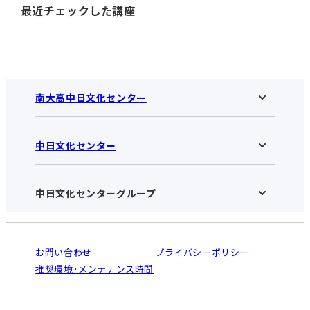
最近チェックした講座
南大高中日文化センター
中日文化センター
南大高中日文化センターHOME
お知らせ
施設のご案内
アクセス･営業時間
中日文化センターグループ
中日文化センターHOME
お申し込みの流れ
中日文化センターとは
入会と受講のご案内
受講規約・会員特典
よくある質問(Q&A)：南大高センター
法人割引について
栄
鳴海
ご利用ガイド
お問い合わせ
プライバシーポリシー
南大高
犬山
オンライン講座受講の手順
推奨環境･メンテナンス時間
高蔵寺
豊田
WEBサイトのよくある質問
知立
カスタマーハラスメントに対する基本方針