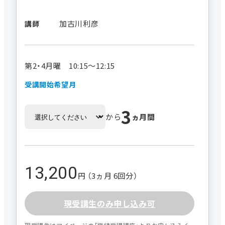
加古川利彦
講師
第2・4月曜 10:15～12:15
受講開始希望月
3
から
ヵ月間
13,200
円 （3ヵ月 6回分）
現受講生のみ申し込み可