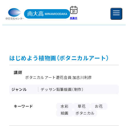
受講日
ご利用ガイド
新規登録
ログイン
MENU
閉じる
はじめよう植物画（ボタニカルアート）
講師
ボタニカルアート遊花会員 加古川利彦
ジャンル
デッサン鉛筆版画（制作）
キーワード
水彩
草花
お花
絵画
ボタニカル