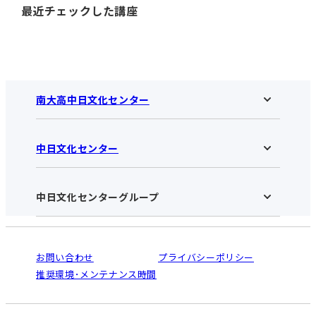
最近チェックした講座
南大高中日文化センター
中日文化センター
南大高中日文化センターHOME
お知らせ
施設のご案内
アクセス･営業時間
中日文化センターグループ
中日文化センターHOME
お申し込みの流れ
中日文化センターとは
入会と受講のご案内
受講規約・会員特典
よくある質問(Q&A)：南大高センター
法人割引について
栄
鳴海
ご利用ガイド
お問い合わせ
プライバシーポリシー
南大高
犬山
オンライン講座受講の手順
推奨環境･メンテナンス時間
高蔵寺
豊田
WEBサイトのよくある質問
知立
カスタマーハラスメントに対する基本方針