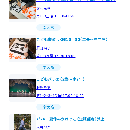
鈴木泉華
第1・3土曜 10:10-11:40
南大高
こども書道・水曜16：30（年長～中学生）
原田純子
第1・3水曜 16:30-18:00
南大高
こどもバレエ（3歳～小3年）
服部幸恵
第1・2・3・4金曜 17:00-18:00
南大高
7/26 夏休みかけっこ（短距離走）教室
林田渉希