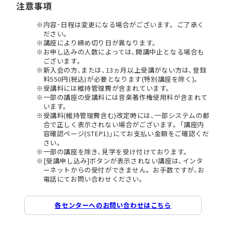
注意事項
内容･日程は変更になる場合がございます。ご了承く
ださい。
講座により締め切り日が異なります。
お申し込みの人数によっては､開講中止となる場合も
ございます。
新入会の方､または､13ヵ月以上受講がない方は､登録
料550円(税込)が必要となります(特別講座を除く)。
受講料には維持管理費が含まれています。
一部の講座の受講料には音楽著作権使用料が含まれて
います。
受講料(維持管理費含む)改定時には､一部システムの都
合で正しく表示されない場合がございます。｢講座内
容確認ページ(STEP1)｣にてお支払い金額をご確認くだ
さい。
一部の講座を除き､見学を受け付けております。
[受講申し込み]ボタンが表示されない講座は､インタ
ーネットからの受付ができません。お手数ですが､お
電話にてお問い合わせください。
各センターへのお問い合わせはこちら