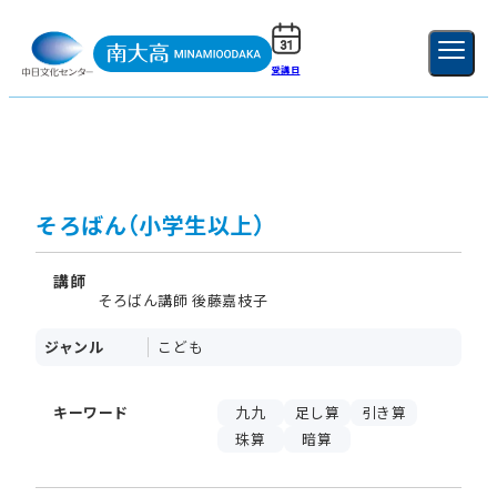
受講日
ご利用ガイド
新規登録
ログイン
MENU
閉じる
そろばん（小学生以上）
講師
そろばん講師 後藤嘉枝子
ジャンル
こども
キーワード
九九
足し算
引き算
珠算
暗算