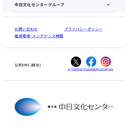
アクセス･営業時間
中日文化センターグループ
中日文化センターHOME
お申し込みの流れ
中日文化センターとは
入会と受講のご案内
受講規約・会員特典
よくある質問(Q&A)：南大高センター
法人割引について
栄
鳴海
ご利用ガイド
お問い合わせ
プライバシーポリシー
南大高
犬山
オンライン講座受講の手順
推奨環境･メンテナンス時間
高蔵寺
豊田
WEBサイトのよくある質問
知立
カスタマーハラスメントに対する基本方針
ぎふ
大垣
津
公式SNS
(総合)
X
(Twitter)
Facebook
Instagram