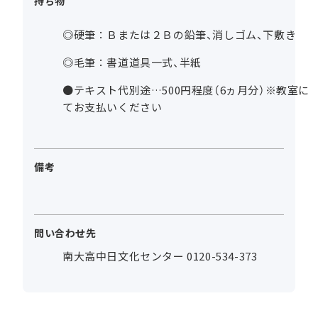
持ち物
◎硬筆：Ｂまたは２Ｂの鉛筆、消しゴム、下敷き
◎毛筆：書道道具一式、半紙
●テキスト代別途…500円程度（6ヵ月分）※教室に
てお支払いください
備考
問い合わせ先
南大高中日文化センター 0120-534-373