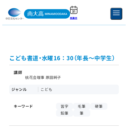
受講日
ご利用ガイド
新規登録
ログイン
MENU
閉じる
こども書道・水曜16：30（年長～中学生）
講師
桃花会理事 原田純子
ジャンル
こども
キーワード
習字
毛筆
硬筆
鉛筆
筆