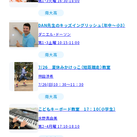
第1・3火曜 16:30-18:00
南大高
DAN先生のキッズイングリッシュ（年中～小3）
ダニエル・ドーソン
第1・3土曜 10:15-11:00
南大高
7/26 夏休みかけっこ（短距離走）教室
林田渉希
7/26(日)10：30～11：30
南大高
こどもキーボード教室 17：10（小学生）
水野真由美
第2・4月曜 17:10-18:10