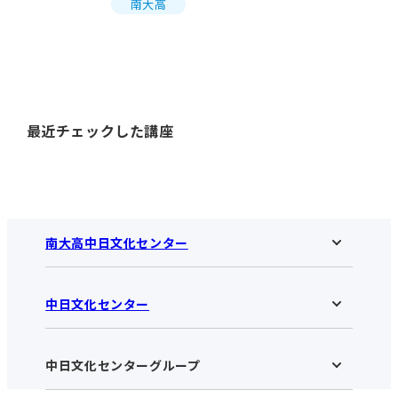
南大高
最近チェックした講座
南大高中日文化センター
中日文化センター
南大高中日文化センターHOME
お知らせ
施設のご案内
アクセス･営業時間
中日文化センターグループ
中日文化センターHOME
お申し込みの流れ
中日文化センターとは
入会と受講のご案内