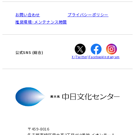
受講規約・会員特典
よくある質問(Q&A)：南大高センター
法人割引について
栄
鳴海
ご利用ガイド
お問い合わせ
プライバシーポリシー
南大高
犬山
オンライン講座受講の手順
推奨環境･メンテナンス時間
高蔵寺
豊田
WEBサイトのよくある質問
知立
カスタマーハラスメントに対する基本方針
ぎふ
大垣
津
公式SNS
(総合)
X
(Twitter)
Facebook
Instagram
〒459-8016
名古屋市緑区南大高2丁目450番地 イオンモール