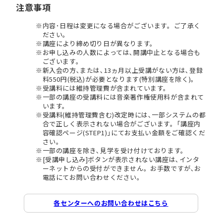
注意事項
内容･日程は変更になる場合がございます。ご了承く
ださい。
講座により締め切り日が異なります。
お申し込みの人数によっては､開講中止となる場合も
ございます。
新入会の方､または､13ヵ月以上受講がない方は､登録
料550円(税込)が必要となります(特別講座を除く)。
受講料には維持管理費が含まれています。
一部の講座の受講料には音楽著作権使用料が含まれて
います。
受講料(維持管理費含む)改定時には､一部システムの都
合で正しく表示されない場合がございます。｢講座内
容確認ページ(STEP1)｣にてお支払い金額をご確認くだ
さい。
一部の講座を除き､見学を受け付けております。
[受講申し込み]ボタンが表示されない講座は､インタ
ーネットからの受付ができません。お手数ですが､お
電話にてお問い合わせください。
各センターへのお問い合わせはこちら