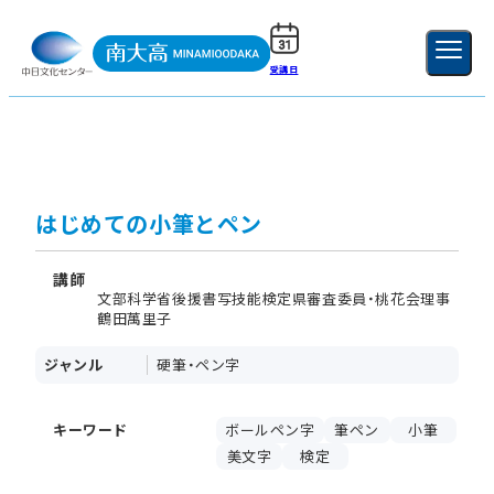
受講日
ご利用ガイド
新規登録
ログイン
MENU
閉じる
はじめての小筆とペン
講師
文部科学省後援書写技能検定県審査委員・桃花会理事
鶴田萬里子
ジャンル
硬筆・ペン字
キーワード
ボールペン字
筆ペン
小筆
美文字
検定