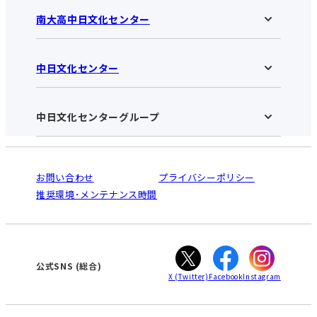
南大高中日文化センター
中日文化センター
南大高中日文化センターHOME
お知らせ
施設のご案内
アクセス･営業時間
中日文化センターグループ
中日文化センターHOME
お申し込みの流れ
中日文化センターとは
入会と受講のご案内
受講規約・会員特典
よくある質問(Q&A)：南大高センター
法人割引について
栄
鳴海
ご利用ガイド
お問い合わせ
プライバシーポリシー
南大高
犬山
オンライン講座受講の手順
推奨環境･メンテナンス時間
高蔵寺
豊田
WEBサイトのよくある質問
知立
カスタマーハラスメントに対する基本方針
ぎふ
大垣
津
公式SNS
(総合)
X
(Twitter)
Facebook
Instagram