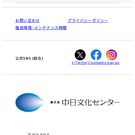
中日文化センターとは
入会と受講のご案内
受講規約・会員特典
よくある質問(Q&A)：南大高センター
法人割引について
栄
鳴海
ご利用ガイド
お問い合わせ
プライバシーポリシー
南大高
犬山
オンライン講座受講の手順
推奨環境･メンテナンス時間
高蔵寺
豊田
WEBサイトのよくある質問
知立
カスタマーハラスメントに対する基本方針
ぎふ
大垣
津
公式SNS
(総合)
X
(Twitter)
Facebook
Instagram
〒459-8016