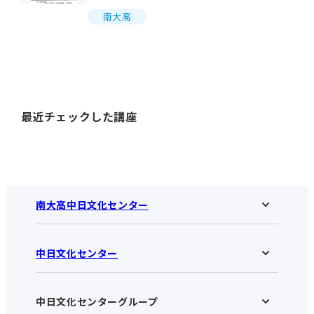
南大高
最近チェックした講座
南大高中日文化センター
中日文化センター
南大高中日文化センターHOME
お知らせ
施設のご案内
アクセス･営業時間
中日文化センターグループ
中日文化センターHOME
お申し込みの流れ