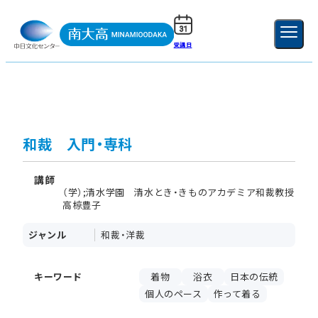
受講日
ご利用ガイド
新規登録
ログイン
MENU
閉じる
和裁 入門・専科
講師
（学）;清水学園 清水とき・きものアカデミア和裁教授
高椋豊子
ジャンル
和裁・洋裁
キーワード
着物
浴衣
日本の伝統
個人のペース
作って着る