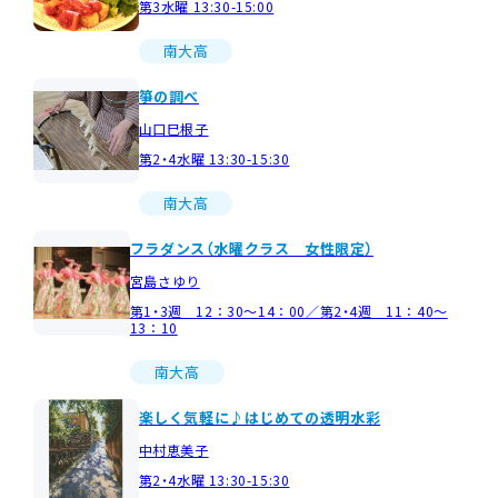
第3水曜 13:30-15:00
南大高
箏の調べ
山口巳根子
第2・4水曜 13:30-15:30
南大高
フラダンス（水曜クラス 女性限定）
宮島さゆり
第1・3週 12：30～14：00／第2・4週 11：40～
13：10
南大高
楽しく気軽に♪はじめての透明水彩
中村恵美子
第2・4水曜 13:30-15:30