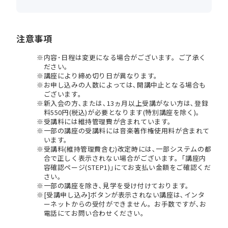
注意事項
内容･日程は変更になる場合がございます。ご了承く
ださい。
講座により締め切り日が異なります。
お申し込みの人数によっては､開講中止となる場合も
ございます。
新入会の方､または､13ヵ月以上受講がない方は､登録
料550円(税込)が必要となります(特別講座を除く)。
受講料には維持管理費が含まれています。
一部の講座の受講料には音楽著作権使用料が含まれて
います。
受講料(維持管理費含む)改定時には､一部システムの都
合で正しく表示されない場合がございます。｢講座内
容確認ページ(STEP1)｣にてお支払い金額をご確認くだ
さい。
一部の講座を除き､見学を受け付けております。
[受講申し込み]ボタンが表示されない講座は､インタ
ーネットからの受付ができません。お手数ですが､お
電話にてお問い合わせください。