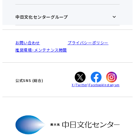
お知らせ
施設のご案内
アクセス･営業時間
中日文化センターグループ
中日文化センターHOME
お申し込みの流れ
中日文化センターとは
入会と受講のご案内
受講規約・会員特典
よくある質問(Q&A)：南大高センター
法人割引について
栄
鳴海
ご利用ガイド
お問い合わせ
プライバシーポリシー
南大高
犬山
オンライン講座受講の手順
推奨環境･メンテナンス時間
高蔵寺
豊田
WEBサイトのよくある質問
知立
カスタマーハラスメントに対する基本方針
ぎふ
大垣
津
公式SNS
(総合)
X
(Twitter)
Facebook
Instagram