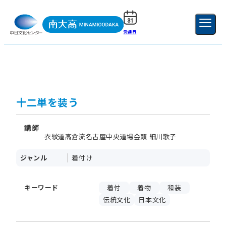
受講日
ご利用ガイド
新規登録
ログイン
MENU
閉じる
十二単を装う
講師
衣紋道高倉流名古屋中央道場会頭 細川歌子
ジャンル
着付け
キーワード
着付
着物
和装
伝統文化
日本文化