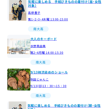
気軽に楽しめる 手結びきものの着付け（昼・女性
対象）
高椋豊子
第1・2・3・4木曜 13:00-15:00
南大高
大人のキーボード
水野真由美
第2・4月曜 14:00-15:30
南大高
9/13柿渋染めのショール
秋田じゅんこ
9/13(日)13：30～15：30
南大高
気軽に楽しめる 手結びきものの着付け（朝・女性