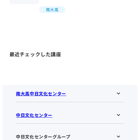
南大高
最近チェックした講座
南大高中日文化センター
中日文化センター
南大高中日文化センターHOME
お知らせ
施設のご案内
アクセス･営業時間
中日文化センターグループ
中日文化センターHOME