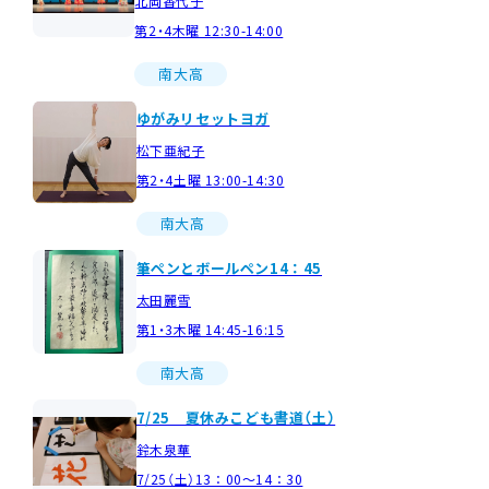
北岡香代子
第2・4木曜 12:30-14:00
南大高
ゆがみリセットヨガ
松下亜紀子
第2・4土曜 13:00-14:30
南大高
筆ペンとボールペン14：45
太田麗雪
第1・3木曜 14:45-16:15
南大高
7/25 夏休みこども書道（土）
鈴木泉華
7/25（土）13：00～14：30