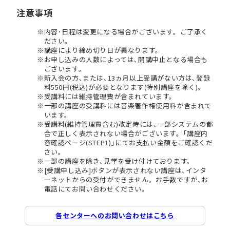
注意事項
内容･日程は変更になる場合がございます。ご了承く
ださい。
講座により締め切り日が異なります。
お申し込みの人数によっては､開講中止となる場合も
ございます。
新入会の方､または､13ヵ月以上受講がない方は､登録
料550円(税込)が必要となります(特別講座を除く)。
受講料には維持管理費が含まれています。
一部の講座の受講料には音楽著作権使用料が含まれて
います。
受講料(維持管理費含む)改定時には､一部システムの都
合で正しく表示されない場合がございます。｢講座内
容確認ページ(STEP1)｣にてお支払い金額をご確認くだ
さい。
一部の講座を除き､見学を受け付けております。
[受講申し込み]ボタンが表示されない講座は､インタ
ーネットからの受付ができません。お手数ですが､お
電話にてお問い合わせください。
各センターへのお問い合わせはこちら