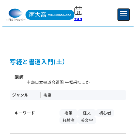
受講日
ご利用ガイド
新規登録
ログイン
MENU
閉じる
写経と書道入門(土）
講師
中部日本書道会顧問 平松采桂ほか
ジャンル
毛筆
キーワード
毛筆
経文
初心者
経験者
美文字