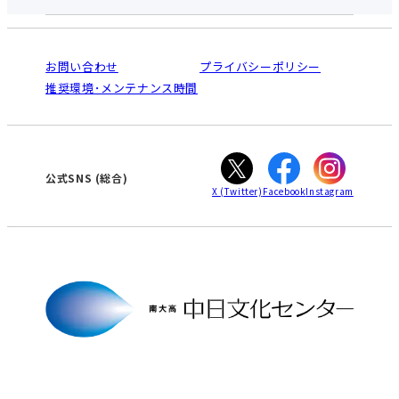
お申し込みの流れ
中日文化センターとは
入会と受講のご案内
受講規約・会員特典
よくある質問(Q&A)：南大高センター
法人割引について
栄
鳴海
ご利用ガイド
お問い合わせ
プライバシーポリシー
南大高
犬山
オンライン講座受講の手順
推奨環境･メンテナンス時間
高蔵寺
豊田
WEBサイトのよくある質問
知立
カスタマーハラスメントに対する基本方針
ぎふ
大垣
津
公式SNS
(総合)
X
(Twitter)
Facebook
Instagram