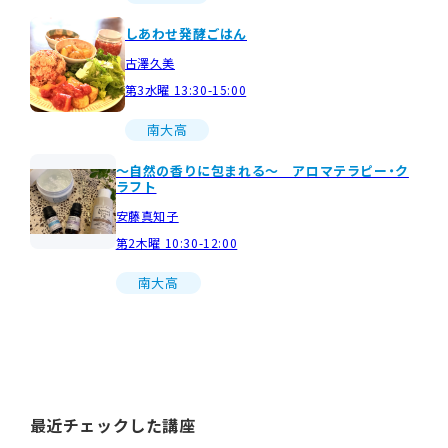
しあわせ発酵ごはん
古澤久美
第3水曜 13:30-15:00
南大高
～自然の香りに包まれる～ アロマテラピー・ク
ラフト
安藤真知子
第2木曜 10:30-12:00
南大高
最近チェックした講座