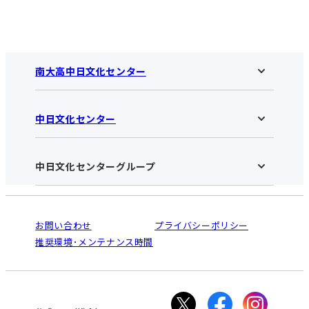
南大高中日文化センター
中日文化センター
南大高中日文化センターHOME
お知らせ
施設のご案内
アクセス･営業時間
中日文化センターグループ
中日文化センターHOME
お申し込みの流れ
中日文化センターとは
入会と受講のご案内
受講規約・会員特典
よくある質問(Q&A)：南大高センター
法人割引について
栄
鳴海
ご利用ガイド
お問い合わせ
プライバシーポリシー
南大高
犬山
オンライン講座受講の手順
推奨環境･メンテナンス時間
高蔵寺
豊田
WEBサイトのよくある質問
知立
カスタマーハラスメントに対する基本方針
ぎふ
大垣
津