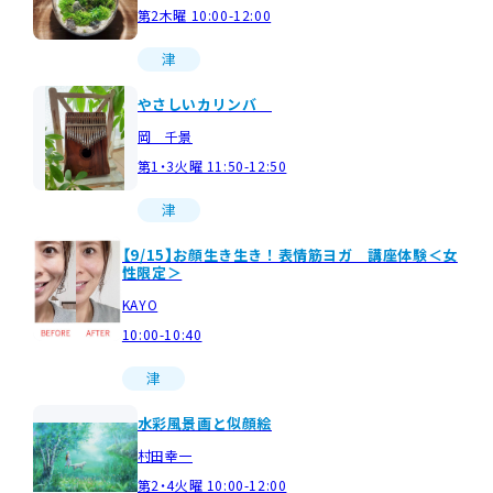
第2木曜 10:00-12:00
津
やさしいカリンバ
岡 千景
第1・3火曜 11:50-12:50
津
【9/15】お顔生き生き！表情筋ヨガ 講座体験＜女
性限定＞
KAYO
10:00-10:40
津
水彩風景画と似顔絵
村田幸一
第2・4火曜 10:00-12:00