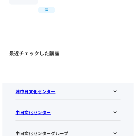
津
最近チェックした講座
津中日文化センター
中日文化センター
津中日文化センターHOME
お知らせ
施設のご案内
アクセス･営業時間
中日文化センターグループ
中日文化センターHOME