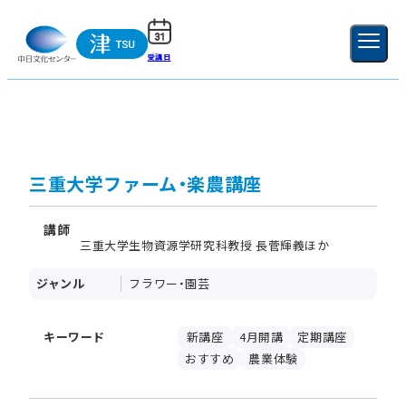
受講日
ご利用ガイド
新規登録
ログイン
MENU
閉じる
三重大学ファーム・楽農講座
講師
三重大学生物資源学研究科教授 長菅輝義ほか
ジャンル
フラワー・園芸
キーワード
新講座
4月開講
定期講座
おすすめ
農業体験