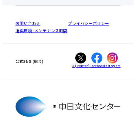
お申し込みの流れ
中日文化センターとは
入会と受講のご案内
受講規約・会員特典
よくある質問(Q&A)：津センター
法人割引について
栄
鳴海
ご利用ガイド
お問い合わせ
プライバシーポリシー
南大高
犬山
オンライン講座受講の手順
推奨環境･メンテナンス時間
高蔵寺
豊田
WEBサイトのよくある質問
知立
カスタマーハラスメントに対する基本方針
ぎふ
大垣
津
公式SNS
(総合)
X
(Twitter)
Facebook
Instagram