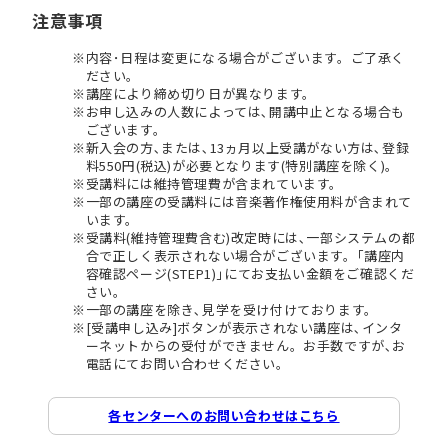
注意事項
内容･日程は変更になる場合がございます。ご了承く
ださい。
講座により締め切り日が異なります。
お申し込みの人数によっては､開講中止となる場合も
ございます。
新入会の方､または､13ヵ月以上受講がない方は､登録
料550円(税込)が必要となります(特別講座を除く)。
受講料には維持管理費が含まれています。
一部の講座の受講料には音楽著作権使用料が含まれて
います。
受講料(維持管理費含む)改定時には､一部システムの都
合で正しく表示されない場合がございます。｢講座内
容確認ページ(STEP1)｣にてお支払い金額をご確認くだ
さい。
一部の講座を除き､見学を受け付けております。
[受講申し込み]ボタンが表示されない講座は､インタ
ーネットからの受付ができません。お手数ですが､お
電話にてお問い合わせください。
各センターへのお問い合わせはこちら