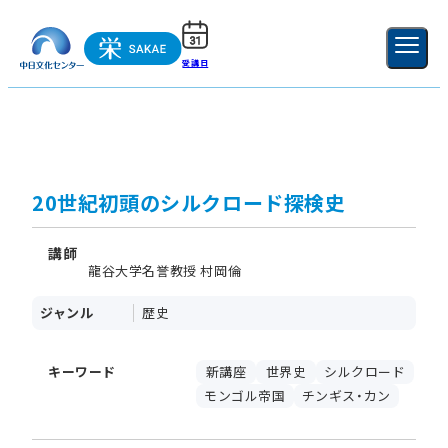
受講日
ご利用ガイド
新規登録
ログイン
MENU
閉じる
20世紀初頭のシルクロード探検史
講師
龍谷大学名誉教授 村岡倫
ジャンル
歴史
キーワード
新講座
世界史
シルクロード
モンゴル帝国
チンギス・カン