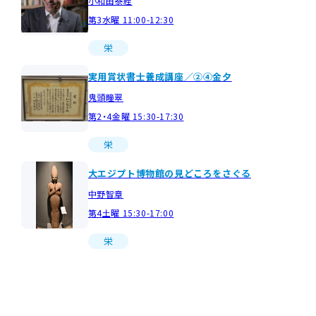
小和田泰経
第3水曜 11:00-12:30
栄
実用賞状書士養成講座／②④金夕
鬼頭瞳翠
第2・4金曜 15:30-17:30
栄
大エジプト博物館の見どころをさぐる
中野智章
第4土曜 15:30-17:00
栄