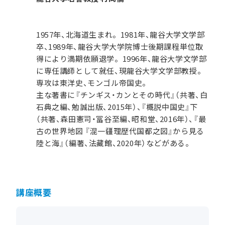
1957年、北海道生まれ。1981年、龍谷大学文学部
卒、1989年、龍谷大学大学院博士後期課程単位取
得により満期依願退学。1996年、龍谷大学文学部
に専任講師として就任、現龍谷大学文学部教授。
専攻は東洋史、モンゴル帝国史。
主な著書に『チンギス・カンとその時代』（共著、白
石典之編、勉誠出版、2015年）、『概説中国史』下
（共著、森田憲司・冨谷至編、昭和堂、2016年）、『最
古の世界地図 『混一疆理歴代国都之図』から見る
陸と海』（編著、法藏館、2020年）などがある。
講座概要