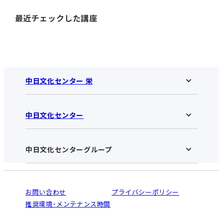
最近チェックした講座
中日文化センター 栄
中日文化センター
中日文化センター 栄HOME
お知らせ
施設のご案内
アクセス･営業時間
中日文化センターグループ
中日文化センターHOME
お申し込みの流れ
中日文化センターとは
入会と受講のご案内
受講規約・会員特典
よくある質問(Q&A)：栄センター
法人割引について
栄
鳴海
ご利用ガイド
お問い合わせ
プライバシーポリシー
南大高
犬山
オンライン講座受講の手順
推奨環境･メンテナンス時間
高蔵寺
豊田
WEBサイトのよくある質問
知立
カスタマーハラスメントに対する基本方針