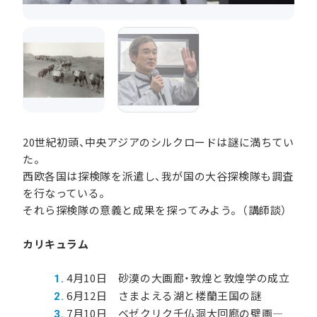
20世紀初頭、中央アジアのシルクロードは謎に満ちてい
た。
西欧各国は探検隊を派遣し、我が国の大谷探検隊も調査
を行なっている。
それら探検隊の意義と成果を探ってみよう。（講師談）
カリキュラム
4月10日 砂漠の大画廊・敦煌と敦煌学の成立
6月12日 さまよえる湖と楼蘭王国の謎
7月10日 ベゼクリク千仏洞大回廊の壁画―