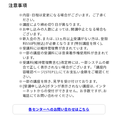
注意事項
内容･日程は変更になる場合がございます。ご了承く
ださい。
講座により締め切り日が異なります。
お申し込みの人数によっては､開講中止となる場合も
ございます。
新入会の方､または､13ヵ月以上受講がない方は､登録
料550円(税込)が必要となります(特別講座を除く)。
受講料には維持管理費が含まれています。
一部の講座の受講料には音楽著作権使用料が含まれて
います。
受講料(維持管理費含む)改定時には､一部システムの都
合で正しく表示されない場合がございます。｢講座内
容確認ページ(STEP1)｣にてお支払い金額をご確認くだ
さい。
一部の講座を除き､見学を受け付けております。
[受講申し込み]ボタンが表示されない講座は､インタ
ーネットからの受付ができません。お手数ですが､お
電話にてお問い合わせください。
各センターへのお問い合わせはこちら