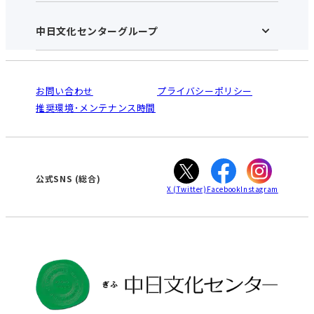
施設のご案内
アクセス･営業時間
中日文化センターグループ
中日文化センターHOME
お申し込みの流れ
中日文化センターとは
入会と受講のご案内
受講規約・会員特典
よくある質問(Q&A)：ぎふセンター
法人割引について
栄
鳴海
ご利用ガイド
お問い合わせ
プライバシーポリシー
南大高
犬山
オンライン講座受講の手順
推奨環境･メンテナンス時間
高蔵寺
豊田
WEBサイトのよくある質問
知立
カスタマーハラスメントに対する基本方針
ぎふ
大垣
津
公式SNS
(総合)
X
(Twitter)
Facebook
Instagram