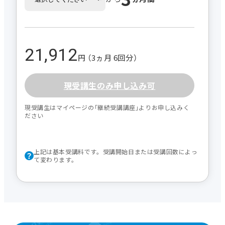
21,912
円 （3ヵ月 6回分）
現受講生のみ申し込み可
現受講生はマイページの｢継続受講講座｣よりお申し込みく
ださい
上記は基本受講料です。受講開始日または受講回数によっ
て変わります。