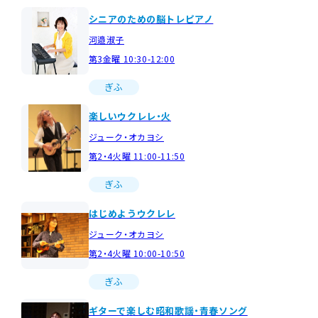
シニアのための脳トレピアノ
河邉淑子
第3金曜 10:30-12:00
ぎふ
楽しいウクレレ・火
ジューク・オカヨシ
第2・4火曜 11:00-11:50
ぎふ
はじめようウクレレ
ジューク・オカヨシ
第2・4火曜 10:00-10:50
ぎふ
ギターで楽しむ昭和歌謡・青春ソング