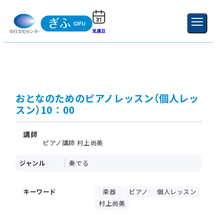
受講日
ご利用ガイド
新規登録
ログイン
MENU
閉じる
おとなのためのピアノレッスン（個人レッ
スン）10：00
講師
ピアノ講師 村上尚美
ジャンル
奏でる
キーワード
楽器
ピアノ
個人レッスン
村上尚美