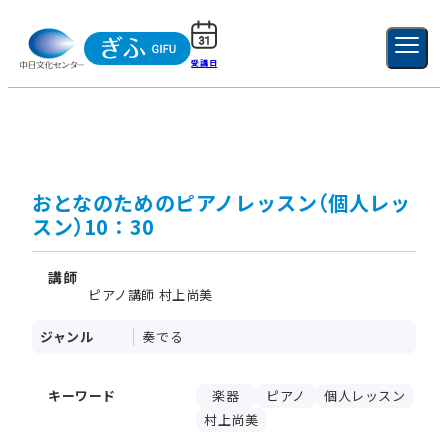
受講日
ご利用ガイド
新規登録
ログイン
MENU
閉じる
おとなのためのピアノレッスン（個人レッ
スン）10：30
講師
ピアノ講師 村上尚美
ジャンル
奏でる
キーワード
楽器
ピアノ
個人レッスン
村上尚美