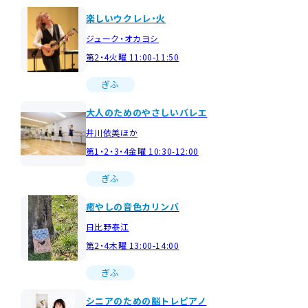
楽しいウクレレ・火
ジューク・オカヨシ
第2・4火曜 11:00-11:50
ぎふ
大人のためのやさしいバレエ
井川依美ほか
第1・2・3・4金曜 10:30-12:00
ぎふ
癒やしの音色カリンバ
日比野泰江
第2・4木曜 13:00-14:00
ぎふ
シニアのための脳トレピアノ