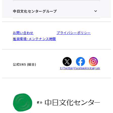
施設のご案内
アクセス･営業時間
中日文化センターグループ
中日文化センターHOME
お申し込みの流れ
中日文化センターとは
入会と受講のご案内
受講規約・会員特典
よくある質問(Q&A)：ぎふセンター
法人割引について
栄
鳴海
ご利用ガイド
お問い合わせ
プライバシーポリシー
南大高
犬山
オンライン講座受講の手順
推奨環境･メンテナンス時間
高蔵寺
豊田
WEBサイトのよくある質問
知立
カスタマーハラスメントに対する基本方針
ぎふ
大垣
津
公式SNS
(総合)
X
(Twitter)
Facebook
Instagram