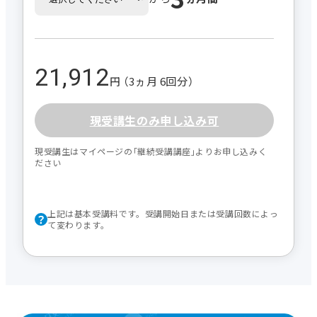
21,912
円 （3ヵ月 6回分）
現受講生のみ申し込み可
現受講生はマイページの｢継続受講講座｣よりお申し込みく
ださい
上記は基本受講料です。受講開始日または受講回数によっ
て変わります。