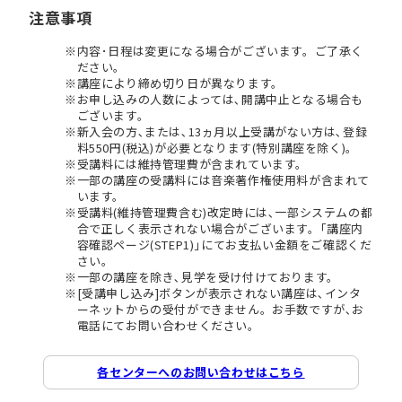
注意事項
内容･日程は変更になる場合がございます。ご了承く
ださい。
講座により締め切り日が異なります。
お申し込みの人数によっては､開講中止となる場合も
ございます。
新入会の方､または､13ヵ月以上受講がない方は､登録
料550円(税込)が必要となります(特別講座を除く)。
受講料には維持管理費が含まれています。
一部の講座の受講料には音楽著作権使用料が含まれて
います。
受講料(維持管理費含む)改定時には､一部システムの都
合で正しく表示されない場合がございます。｢講座内
容確認ページ(STEP1)｣にてお支払い金額をご確認くだ
さい。
一部の講座を除き､見学を受け付けております。
[受講申し込み]ボタンが表示されない講座は､インタ
ーネットからの受付ができません。お手数ですが､お
電話にてお問い合わせください。
各センターへのお問い合わせはこちら