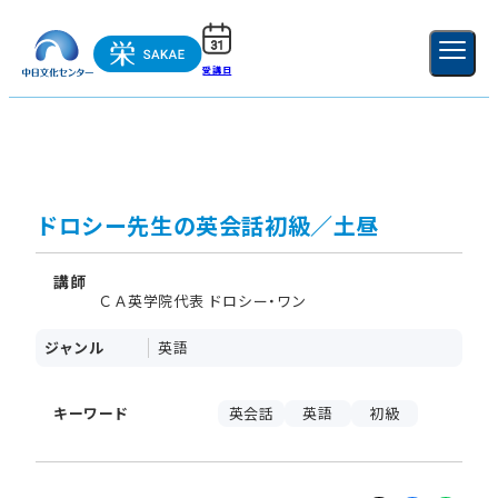
受講日
ご利用ガイド
新規登録
ログイン
MENU
閉じる
ドロシー先生の英会話初級／土昼
講師
ＣＡ英学院代表 ドロシー・ワン
ジャンル
英語
キーワード
英会話
英語
初級