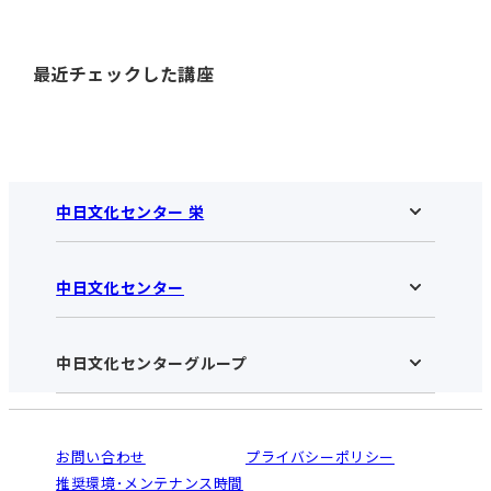
最近チェックした講座
中日文化センター 栄
中日文化センター
中日文化センター 栄HOME
お知らせ
施設のご案内
アクセス･営業時間
中日文化センターグループ
中日文化センターHOME
お申し込みの流れ
中日文化センターとは
入会と受講のご案内
受講規約・会員特典
よくある質問(Q&A)：栄センター
法人割引について
栄
鳴海
ご利用ガイド
お問い合わせ
プライバシーポリシー
南大高
犬山
オンライン講座受講の手順
推奨環境･メンテナンス時間
高蔵寺
豊田