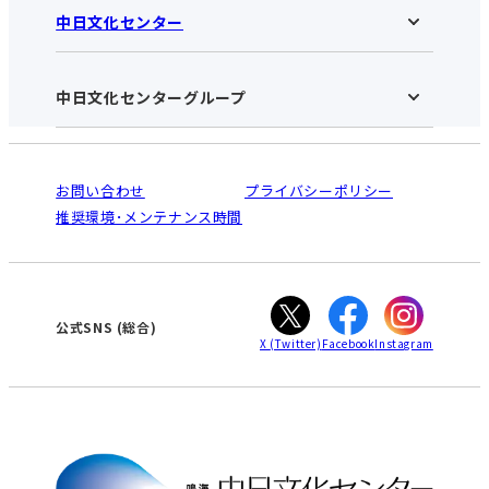
中日文化センター
鳴海中日文化センターHOME
お知らせ
施設のご案内
アクセス･営業時間
中日文化センターグループ
中日文化センターHOME
お申し込みの流れ
中日文化センターとは
入会と受講のご案内
受講規約・会員特典
よくある質問(Q&A)：鳴海センター
法人割引について
栄
鳴海
ご利用ガイド
お問い合わせ
プライバシーポリシー
南大高
犬山
オンライン講座受講の手順
推奨環境･メンテナンス時間
高蔵寺
豊田
WEBサイトのよくある質問
知立
カスタマーハラスメントに対する基本方針
ぎふ
大垣
津
公式SNS
(総合)
X
(Twitter)
Facebook
Instagram