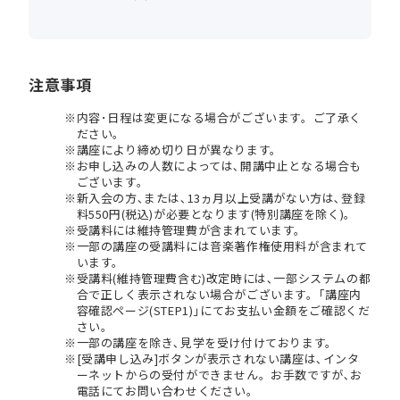
注意事項
内容･日程は変更になる場合がございます。ご了承く
ださい。
講座により締め切り日が異なります。
お申し込みの人数によっては､開講中止となる場合も
ございます。
新入会の方､または､13ヵ月以上受講がない方は､登録
料550円(税込)が必要となります(特別講座を除く)。
受講料には維持管理費が含まれています。
一部の講座の受講料には音楽著作権使用料が含まれて
います。
受講料(維持管理費含む)改定時には､一部システムの都
合で正しく表示されない場合がございます。｢講座内
容確認ページ(STEP1)｣にてお支払い金額をご確認くだ
さい。
一部の講座を除き､見学を受け付けております。
[受講申し込み]ボタンが表示されない講座は､インタ
ーネットからの受付ができません。お手数ですが､お
電話にてお問い合わせください。