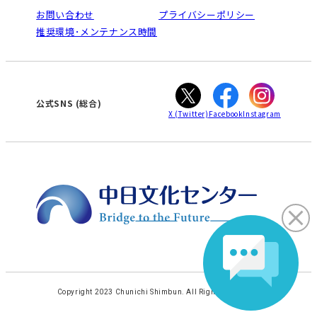
栄
鳴海
法人割引について
お問い合わせ
プライバシーポリシー
南大高
犬山
ご利用ガイド
推奨環境･メンテナンス時間
高蔵寺
豊田
オンライン講座受講の手順
知立
WEBサイトのよくある質問
カスタマーハラスメントに対する基本方針
ぎふ
大垣
津
公式SNS (総合)
X
(Twitter)
Facebook
Instagram
Copyright 2023 Chunichi Shimbun. All Rights Reserved.