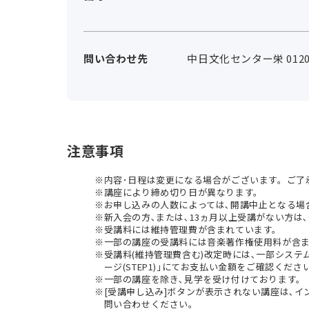
問い合わせ先
中日文化センター栄 0120-
注意事項
内容･日程は変更になる場合がございます。ご了
講座により締め切り日が異なります。
お申し込みの人数によっては､開講中止となる場
新入会の方､または､13ヵ月以上受講がない方は､
受講料には維持管理費が含まれています。
一部の講座の受講料には音楽著作権使用料が含
受講料(維持管理費含む)改定時には､一部シス
ージ(STEP1)｣にてお支払い金額をご確認くださ
一部の講座を除き､見学を受け付けております。
[受講申し込み]ボタンが表示されない講座は､
問い合わせください。