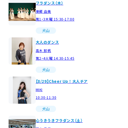
フラダンス（木）
東郷 由美
第1・3木曜 15:30-17:00
犬山
大人のダンス
高木 那帆
第2・4火曜 14:30-15:45
犬山
【8/29】Cheer Up！大人チア
MIKI
10:30-11:30
犬山
心うきうきフラダンス（土）