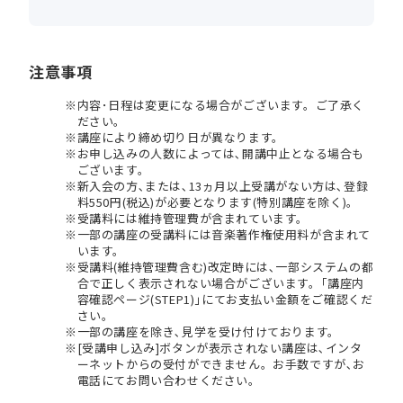
注意事項
内容･日程は変更になる場合がございます。ご了承く
ださい。
講座により締め切り日が異なります。
お申し込みの人数によっては､開講中止となる場合も
ございます。
新入会の方､または､13ヵ月以上受講がない方は､登録
料550円(税込)が必要となります(特別講座を除く)。
受講料には維持管理費が含まれています。
一部の講座の受講料には音楽著作権使用料が含まれて
います。
受講料(維持管理費含む)改定時には､一部システムの都
合で正しく表示されない場合がございます。｢講座内
容確認ページ(STEP1)｣にてお支払い金額をご確認くだ
さい。
一部の講座を除き､見学を受け付けております。
[受講申し込み]ボタンが表示されない講座は､インタ
ーネットからの受付ができません。お手数ですが､お
電話にてお問い合わせください。