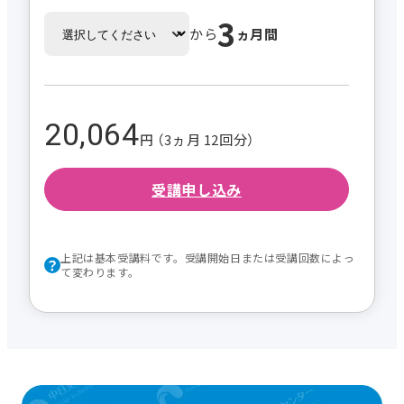
3
から
ヵ月間
20,064
円 （3ヵ月 12回分）
受講申し込み
上記は基本受講料です。受講開始日または受講回数によっ
て変わります。