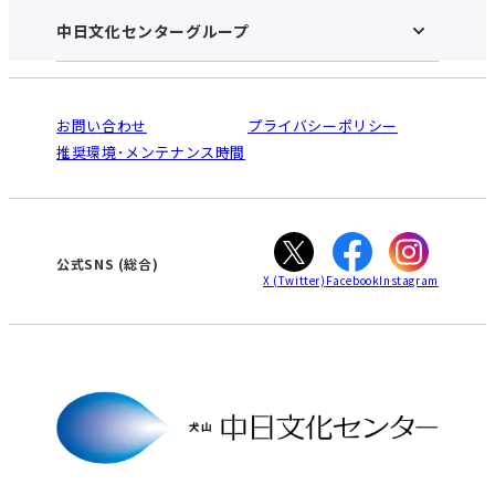
施設のご案内
アクセス･営業時間
中日文化センターグループ
中日文化センターHOME
お申し込みの流れ
中日文化センターとは
入会と受講のご案内
受講規約・会員特典
よくある質問(Q&A)：犬山センター
法人割引について
栄
鳴海
ご利用ガイド
お問い合わせ
プライバシーポリシー
南大高
犬山
オンライン講座受講の手順
推奨環境･メンテナンス時間
高蔵寺
豊田
WEBサイトのよくある質問
知立
カスタマーハラスメントに対する基本方針
ぎふ
大垣
津
公式SNS
(総合)
X
(Twitter)
Facebook
Instagram