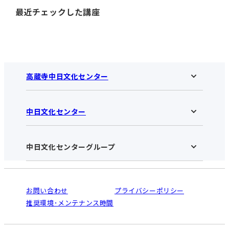
最近チェックした講座
高蔵寺中日文化センター
中日文化センター
高蔵寺中日文化センターHOME
お知らせ
施設のご案内
アクセス･営業時間
中日文化センターグループ
中日文化センターHOME
お申し込みの流れ
中日文化センターとは
入会と受講のご案内
受講規約・会員特典
よくある質問(Q&A)：高蔵寺センター
法人割引について
栄
鳴海
ご利用ガイド
お問い合わせ
プライバシーポリシー
南大高
犬山
オンライン講座受講の手順
推奨環境･メンテナンス時間
高蔵寺
豊田
WEBサイトのよくある質問
知立
カスタマーハラスメントに対する基本方針