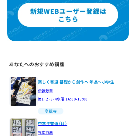
あなたへのおすすめ講座
楽しく書道 基礎から創作へ 年長～小学生
伊藤芳華
第1・2・3・4水曜 16:00-18:00
高蔵寺
中学生書道（月）
杉本京扇