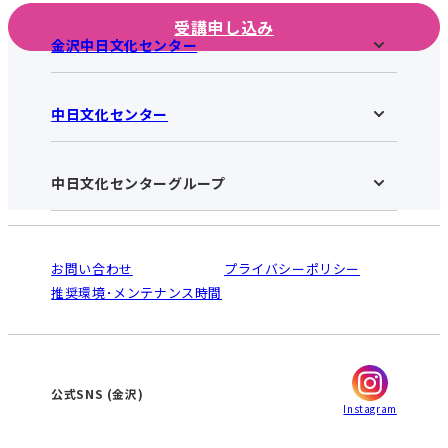
受講申し込み
金沢中日文化センター
中日文化センター
金沢中日文化センターHOME
お知らせ
施設のご案内
アクセス･営業時間
中日文化センターグループ
中日文化センターHOME
お申し込みの流れ
中日文化センターとは
入会と受講のご案内
受講規約・会員特典
よくある質問(Q&A)：金沢センター
法人割引について
栄
鳴海
ご利用ガイド
お問い合わせ
プライバシーポリシー
南大高
犬山
オンライン講座受講の手順
推奨環境･メンテナンス時間
高蔵寺
豊田
WEBサイトのよくある質問
知立
カスタマーハラスメントに対する基本方針
ぎふ
大垣
津
金沢
公式SNS
(金沢)
Instagram