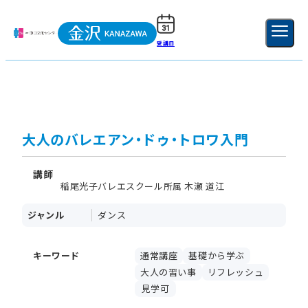
受講日
ご利用ガイド
新規登録
ログイン
MENU
閉じる
大人のバレエアン・ドゥ・トロワ入門
講師
稲尾光子バレエスクール所属 木瀬 道江
ジャンル
ダンス
キーワード
通常講座
基礎から学ぶ
大人の習い事
リフレッシュ
見学可