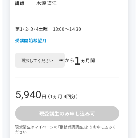
木瀬 道江
講師
第1・2・3・4土曜 13:00～14:30
受講開始希望月
1
から
ヵ月間
5,940
円 （1ヵ月 4回分）
現受講生のみ申し込み可
現受講生はマイページの｢継続受講講座｣よりお申し込みく
ださい