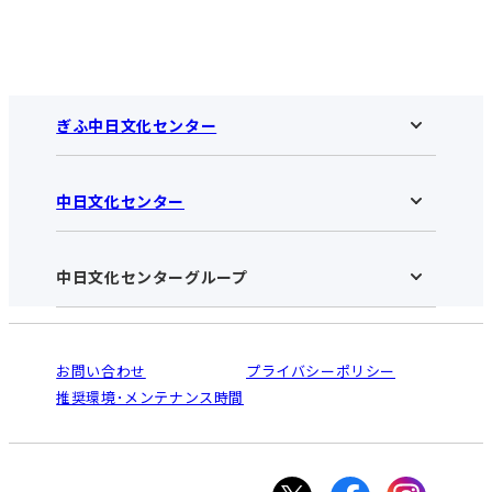
ぎふ中日文化センター
中日文化センター
ぎふ中日文化センターHOME
お知らせ
施設のご案内
アクセス･営業時間
中日文化センターグループ
中日文化センターHOME
お申し込みの流れ
中日文化センターとは
入会と受講のご案内
受講規約・会員特典
よくある質問(Q&A)：ぎふセンター
法人割引について
栄
鳴海
ご利用ガイド
お問い合わせ
プライバシーポリシー
南大高
犬山
オンライン講座受講の手順
推奨環境･メンテナンス時間
高蔵寺
豊田
WEBサイトのよくある質問
知立
カスタマーハラスメントに対する基本方針
ぎふ
大垣