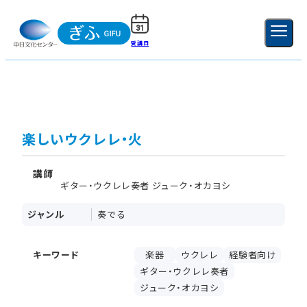
受講日
ご利用ガイド
新規登録
ログイン
MENU
閉じる
楽しいウクレレ・火
講師
ギター・ウクレレ奏者 ジューク・オカヨシ
ジャンル
奏でる
キーワード
楽器
ウクレレ
経験者向け
ギター・ウクレレ奏者
ジューク・オカヨシ