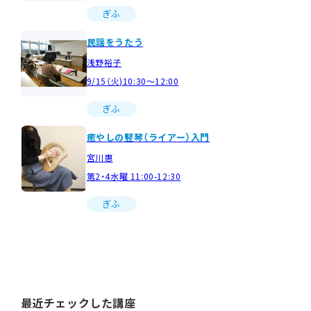
ぎふ
民謡をうたう
浅野裕子
9/15（火)10:30～12:00
ぎふ
癒やしの竪琴（ライアー）入門
宮川惠
第2・4水曜 11:00-12:30
ぎふ
最近チェックした講座