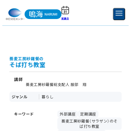
受講日
ご利用ガイド
新規登録
ログイン
MENU
閉じる
蕎麦工房紗羅餐の
そば打ち教室
講師
蕎麦工房紗羅餐総支配人 服部 翔
ジャンル
暮らし
キーワード
外部講座
定期講座
蕎麦工房紗羅餐（サラザン）のそ
ば打ち教室