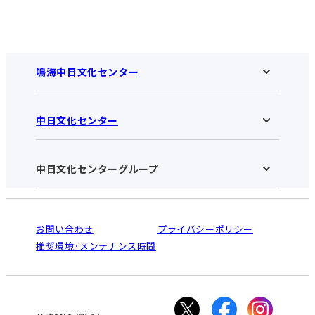
鳴海中日文化センター
中日文化センター
鳴海中日文化センターHOME
お知らせ
施設のご案内
アクセス･営業時間
中日文化センターグループ
中日文化センターHOME
お申し込みの流れ
中日文化センターとは
入会と受講のご案内
受講規約・会員特典
よくある質問(Q&A)：鳴海センター
法人割引について
栄
鳴海
ご利用ガイド
お問い合わせ
プライバシーポリシー
南大高
犬山
オンライン講座受講の手順
推奨環境･メンテナンス時間
高蔵寺
豊田
WEBサイトのよくある質問
知立
カスタマーハラスメントに対する基本方針
ぎふ
大垣
津