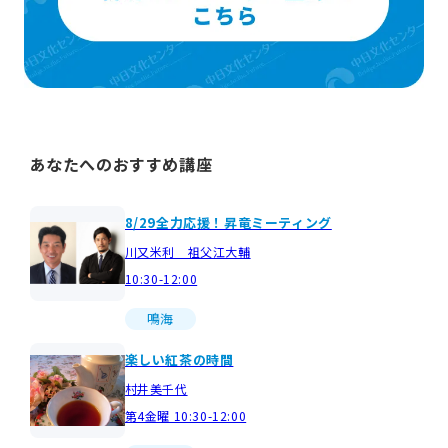
あなたへのおすすめ講座
8/29全力応援！昇竜ミーティング
川又米利 祖父江大輔
10:30-12:00
鳴海
楽しい紅茶の時間
村井美千代
第4金曜 10:30-12:00