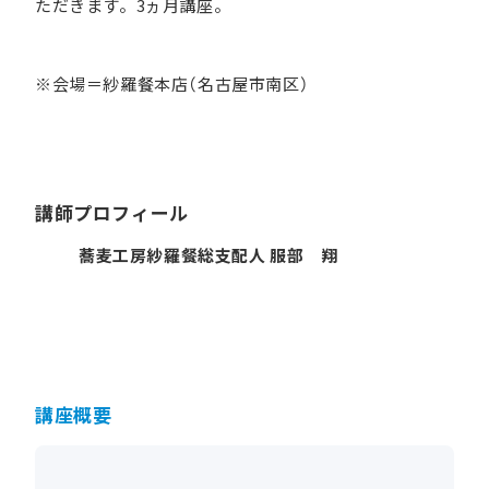
ただきます。3ヵ月講座。
※会場＝紗羅餐本店（名古屋市南区）
講師プロフィール
蕎麦工房紗羅餐総支配人 服部 翔
講座概要