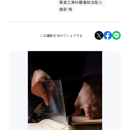
蕎麦工房紗羅餐総支配人
服部 翔
この講座をSNSでシェアする