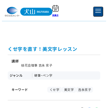
受講日
ご利用ガイド
新規登録
ログイン
MENU
閉じる
くせ字を直す！美文字レッスン
講師
桃花会理事 吉永 京子
ジャンル
硬筆・ペン字
キーワード
くせ字
美文字
吉永京子