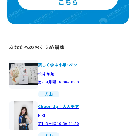
あなたへのおすすめ講座
楽しく学ぶ小筆・ペン
松浦 華苑
第2・4月曜 18:00-20:00
犬山
Cheer Up！大人チア
MIKI
第1・3土曜 10:30-11:30
犬山