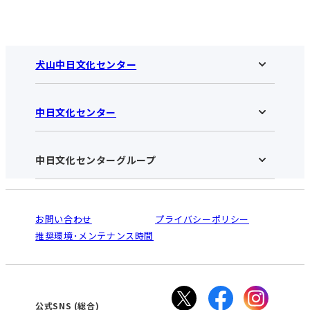
犬山中日文化センター
中日文化センター
犬山中日文化センターHOME
お知らせ
施設のご案内
アクセス･営業時間
中日文化センターグループ
中日文化センターHOME
お申し込みの流れ
中日文化センターとは
入会と受講のご案内
受講規約・会員特典
よくある質問(Q&A)：犬山センター
法人割引について
栄
鳴海
ご利用ガイド
お問い合わせ
プライバシーポリシー
南大高
犬山
オンライン講座受講の手順
推奨環境･メンテナンス時間
高蔵寺
豊田
WEBサイトのよくある質問
知立
カスタマーハラスメントに対する基本方針
ぎふ
大垣
津
公式SNS
(総合)