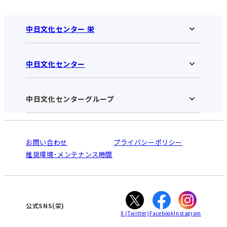
中日文化センター 栄
中日文化センター
中日文化センター 栄HOME
お知らせ
施設のご案内
アクセス･営業時間
中日文化センターグループ
中日文化センターHOME
お申し込みの流れ
中日文化センターとは
入会と受講のご案内
受講規約・会員特典
よくある質問(Q&A)：栄センター
法人割引について
栄
鳴海
ご利用ガイド
お問い合わせ
プライバシーポリシー
南大高
犬山
オンライン講座受講の手順
推奨環境･メンテナンス時間
高蔵寺
豊田
WEBサイトのよくある質問
知立
カスタマーハラスメントに対する基本方針
ぎふ
大垣
津
公式SNS(栄)
X
(Twitter)
Facebook
Instagram