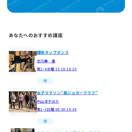
あなたへのおすすめ講座
腰掛タップダンス
志乃舞 優
第2・4水曜 15:10-16:10
栄
女子マラソン“美ジョガークラブ”
中山淳子ほか
第1・3日曜 08:30-10:30
栄