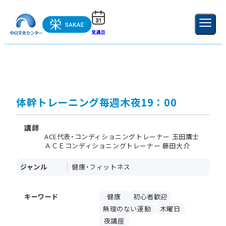
受講日
ご利用ガイド
新規登録
ログイン
MENU
閉じる
体幹トレーニング毎週木夜19：00
講師
ACE代表・コンディショニングトレーナー 玉田鷹士
ＡＣＥコンディショニングトレーナー 藤田大介
ジャンル
健康・フィットネス
キーワード
健康
初心者歓迎
無理のない運動
木曜日
夜講座