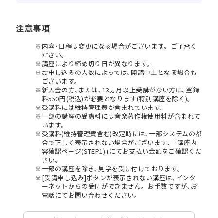
注意事項
内容･日程は変更になる場合がございます。ご了承く
ださい。
講座により締め切り日が異なります。
お申し込みの人数によっては､開講中止となる場合も
ございます。
新入会の方､または､13ヵ月以上受講がない方は､登録
料550円(税込)が必要となります(特別講座を除く)。
受講料には維持管理費が含まれています。
一部の講座の受講料には音楽著作権使用料が含まれて
います。
受講料(維持管理費含む)改定時には､一部システムの都
合で正しく表示されない場合がございます。｢講座内
容確認ページ(STEP1)｣にてお支払い金額をご確認くだ
さい。
一部の講座を除き､見学を受け付けております。
[受講申し込み]ボタンが表示されない講座は､インタ
ーネットからの受付ができません。お手数ですが､お
電話にてお問い合わせください。