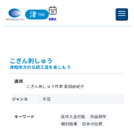
受講日
ご利用ガイド
新規登録
ログイン
MENU
閉じる
こぎん刺しゅう
津軽地方の伝統工芸を楽しもう
講師
こぎん刺しゅう作家 奥田由紀子
ジャンル
手芸
キーワード
途中入会可能
作品制作
個別指導
日本の伝統