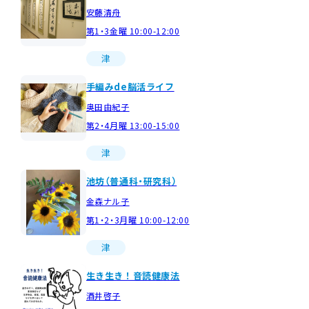
安藤清舟
第1・3金曜 10:00-12:00
津
手編みde脳活ライフ
奥田由紀子
第2・4月曜 13:00-15:00
津
池坊（普通科・研究科）
金森ナル子
第1・2・3月曜 10:00-12:00
津
生き生き！音読健康法
酒井啓子