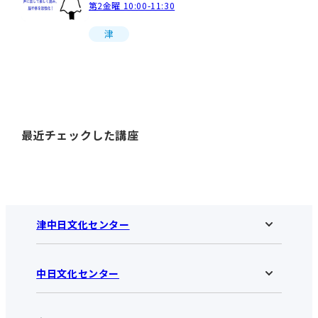
第2金曜 10:00-11:30
津
最近チェックした講座
津中日文化センター
中日文化センター
津中日文化センターHOME
お知らせ
施設のご案内
アクセス･営業時間