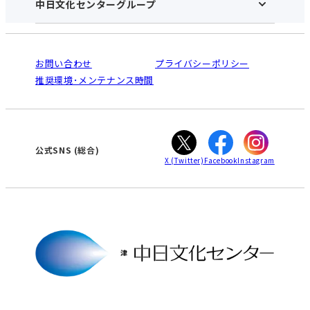
中日文化センターグループ
中日文化センターHOME
お申し込みの流れ
中日文化センターとは
入会と受講のご案内
受講規約・会員特典
よくある質問(Q&A)：津センター
法人割引について
栄
鳴海
ご利用ガイド
お問い合わせ
プライバシーポリシー
南大高
犬山
オンライン講座受講の手順
推奨環境･メンテナンス時間
高蔵寺
豊田
WEBサイトのよくある質問
知立
カスタマーハラスメントに対する基本方針
ぎふ
大垣
津
公式SNS
(総合)
X
(Twitter)
Facebook
Instagram