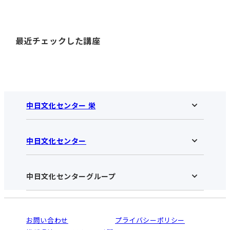
最近チェックした講座
中日文化センター 栄
中日文化センター
中日文化センター 栄HOME
お知らせ
施設のご案内
アクセス･営業時間
中日文化センターグループ
中日文化センターHOME
お申し込みの流れ
中日文化センターとは
入会と受講のご案内
受講規約・会員特典
よくある質問(Q&A)：栄センター
法人割引について
栄
鳴海
ご利用ガイド
お問い合わせ
プライバシーポリシー
南大高
犬山
オンライン講座受講の手順