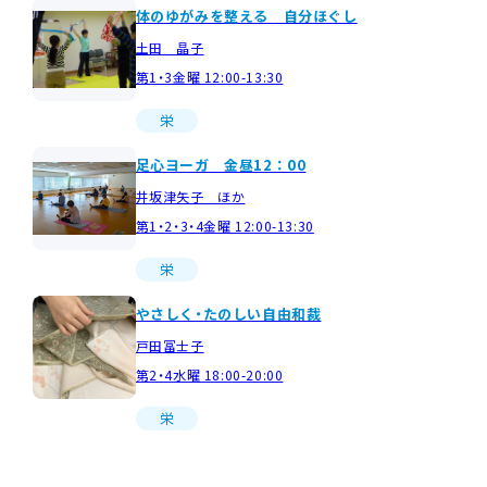
体のゆがみを整える 自分ほぐし
土田 晶子
第1・3金曜 12:00-13:30
栄
足心ヨーガ 金昼12：00
井坂津矢子 ほか
第1・2・3・4金曜 12:00-13:30
栄
やさしく・たのしい自由和裁
戸田冨士子
第2・4水曜 18:00-20:00
栄