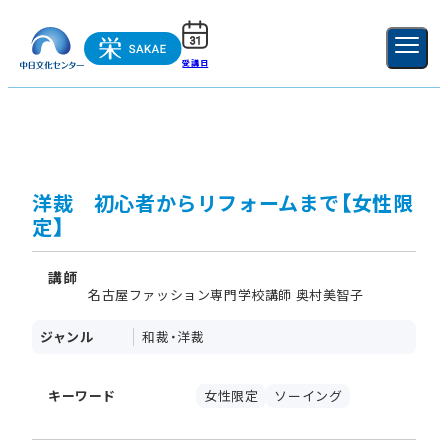
受講日
ご利用ガイド
新規登録
ログイン
MENU
閉じる
洋裁 初心者からリフォームまで【女性限
定】
講師
名古屋ファッション専門学校講師 奥村美智子
ジャンル
和裁・洋裁
キーワード
女性限定
ソーイング