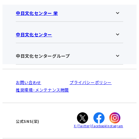
中日文化センター 栄
中日文化センター
中日文化センター 栄HOME
お知らせ
施設のご案内
アクセス･営業時間
中日文化センターグループ
中日文化センターHOME
お申し込みの流れ
中日文化センターとは
入会と受講のご案内
受講規約・会員特典
よくある質問(Q&A)：栄センター
法人割引について
栄
鳴海
ご利用ガイド
お問い合わせ
プライバシーポリシー
南大高
犬山
オンライン講座受講の手順
推奨環境･メンテナンス時間
高蔵寺
豊田
WEBサイトのよくある質問
知立
カスタマーハラスメントに対する基本方針
ぎふ
大垣
津
公式SNS(栄)
X
(Twitter)
Facebook
Instagram