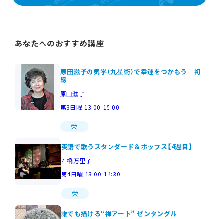
あなたへのおすすめ講座
原田滋子の気学（九星術）で幸運をつかもう 初
級
原田滋子
第3日曜 13:00-15:00
栄
英語で歌うスタンダード＆ポップス【4週目】
石橋万里子
第4日曜 13:00-14:30
栄
誰でも描ける“禅アート” ゼンタングル