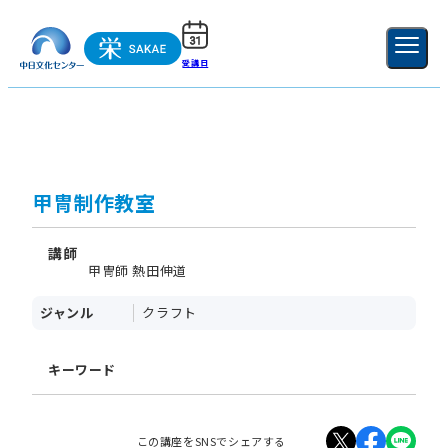
受講日
ご利用ガイド
新規登録
ログイン
MENU
閉じる
甲冑制作教室
講師
甲冑師 熱田伸道
ジャンル
クラフト
キーワード
この講座をSNSでシェアする