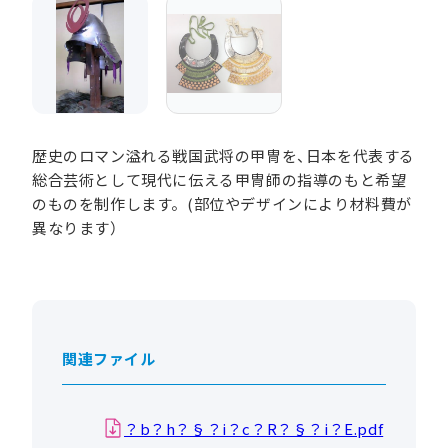
歴史のロマン溢れる戦国武将の甲冑を、日本を代表する
総合芸術として現代に伝える甲冑師の指導のもと希望
のものを制作します。(部位やデザインにより材料費が
異なります）
関連ファイル
？b？h？§？i？c？R？§？i？E.pdf