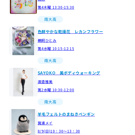
第4木曜 13:30-15:30
南大高
色鮮やかな乾燥花 レカンフラワー
鵜飼ひとみ
第4水曜 10:15-12:15
南大高
SAYOKO 美ボディウォーキング
渡邉雅美
第2水曜 10:30-12:00
南大高
羊毛フェルトのまねきペンギン
箕浦メイ
8/9(日)10：30～13：30