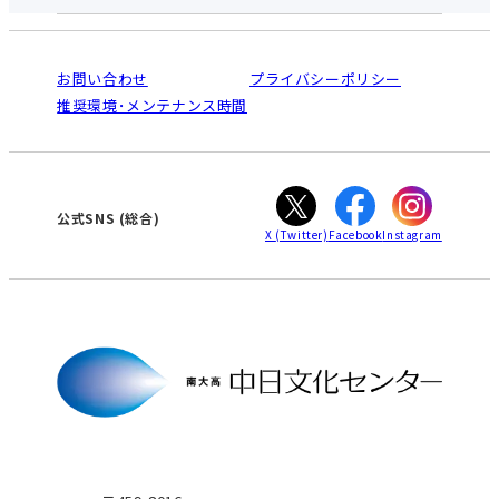
中日文化センターとは
入会と受講のご案内
受講規約・会員特典
よくある質問(Q&A)：南大高センター
法人割引について
栄
鳴海
ご利用ガイド
お問い合わせ
プライバシーポリシー
南大高
犬山
オンライン講座受講の手順
推奨環境･メンテナンス時間
高蔵寺
豊田
WEBサイトのよくある質問
知立
カスタマーハラスメントに対する基本方針
ぎふ
大垣
津
公式SNS
(総合)
X
(Twitter)
Facebook
Instagram