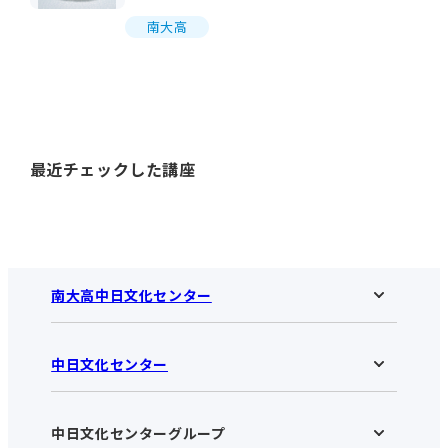
南大高
最近チェックした講座
南大高中日文化センター
中日文化センター
南大高中日文化センターHOME
お知らせ
施設のご案内
アクセス･営業時間
中日文化センターグループ
中日文化センターHOME
お申し込みの流れ