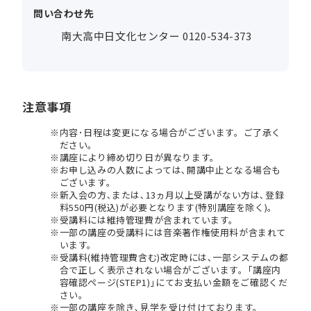
問い合わせ先
南大高中日文化センター 0120-534-373
注意事項
内容･日程は変更になる場合がございます。ご了承く
ださい。
講座により締め切り日が異なります。
お申し込みの人数によっては､開講中止となる場合も
ございます。
新入会の方､または､13ヵ月以上受講がない方は､登録
料550円(税込)が必要となります(特別講座を除く)。
受講料には維持管理費が含まれています。
一部の講座の受講料には音楽著作権使用料が含まれて
います。
受講料(維持管理費含む)改定時には､一部システムの都
合で正しく表示されない場合がございます。｢講座内
容確認ページ(STEP1)｣にてお支払い金額をご確認くだ
さい。
一部の講座を除き､見学を受け付けております。