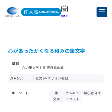
受講日
ご利用ガイド
新規登録
ログイン
MENU
閉じる
心があったかくなる和みの筆文字
講師
心の筆文字主宰 姿月真由美
ジャンル
筆文字・デザイン書他
キーワード
筆
かんたん
初心者向け
文字
イラスト