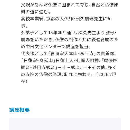
父親が刻んだ仏像に囲まれて育ち、自然と仏像彫
刻の道に進む。
高校卒業後、京都の大仏師・松久朋琳先生に師
事。
外弟子として15年ほど通い、松久先生より雅号・
朋陽をいただき、仏像の制作と共に後進育成のた
め中日文化センターで講座を担当。
代表作として「曹洞宗大本山・永平寺」の貫首像、
「日蓮宗・身延山」日蓮上人・七面大明神、「尾張四
観音・甚目寺観音」三十三観音、十王その他、多く
の寺院の仏像の修理、制作に携わる。（2026.7現
在）
講座概要