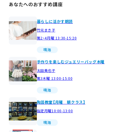
あなたへのおすすめ講座
暮らしに活かす朗読
竹元まき子
第2・4月曜 13:30-15:20
鳴海
手作りを楽しむジュエリーバッグ木曜
太田美也子
第3木曜 13:00-15:00
鳴海
陶芸教室【月曜 朝クラス】
指定月曜10:00-13:00
鳴海