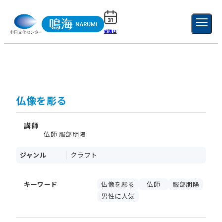
受講日
ご利用ガイド
新規登録
ログイン
MENU
閉じる
仏像を彫る
講師
仏師 服部朋陽
ジャンル
クラフト
キーワード
仏像を彫る
仏師
服部朋陽
男性に人気