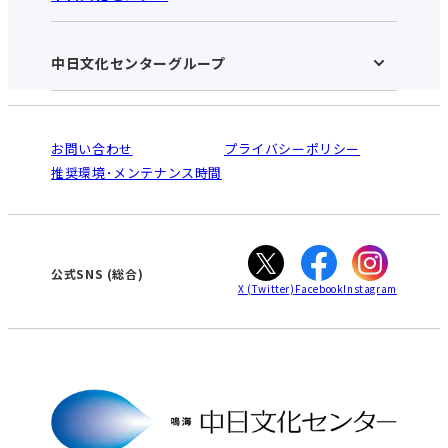
お知らせ
施設のご案内
アクセス･営業時間
中日文化センターグループ
中日文化センターHOME
お申し込みの流れ
中日文化センターとは
入会と受講のご案内
受講規約・会員特典
よくある質問(Q&A)：鳴海センター
法人割引について
栄
鳴海
ご利用ガイド
お問い合わせ
プライバシーポリシー
南大高
犬山
オンライン講座受講の手順
推奨環境･メンテナンス時間
高蔵寺
豊田
WEBサイトのよくある質問
知立
カスタマーハラスメントに対する基本方針
ぎふ
大垣
津
公式SNS
(総合)
X
(Twitter)
Facebook
Instagram