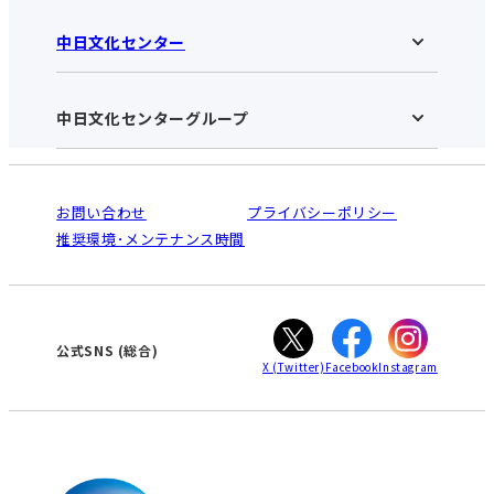
中日文化センター
鳴海中日文化センターHOME
お知らせ
施設のご案内
アクセス･営業時間
中日文化センターグループ
中日文化センターHOME
お申し込みの流れ
中日文化センターとは
入会と受講のご案内
受講規約・会員特典
よくある質問(Q&A)：鳴海センター
法人割引について
栄
鳴海
ご利用ガイド
お問い合わせ
プライバシーポリシー
南大高
犬山
オンライン講座受講の手順
推奨環境･メンテナンス時間
高蔵寺
豊田
WEBサイトのよくある質問
知立
カスタマーハラスメントに対する基本方針
ぎふ
大垣
津
公式SNS
(総合)
X
(Twitter)
Facebook
Instagram