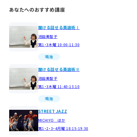
あなたへのおすすめ講座
聞ける話せる英語術Ⅰ
池田美智子
第1・3木曜 10:00-11:30
鳴海
聞ける話せる英語術Ⅱ
池田美智子
第1・3木曜 11:40-13:10
鳴海
STREET JAZZ
MICHIYO ほか
第1・2・3・4月曜 18:15-19:30