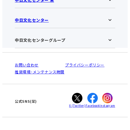
中日文化センター
中日文化センター 栄HOME
お知らせ
施設のご案内
アクセス･営業時間
中日文化センターグループ
中日文化センターHOME
お申し込みの流れ
中日文化センターとは
入会と受講のご案内
受講規約・会員特典
よくある質問(Q&A)：栄センター
法人割引について
栄
鳴海
ご利用ガイド
お問い合わせ
プライバシーポリシー
南大高
犬山
オンライン講座受講の手順
推奨環境･メンテナンス時間
高蔵寺
豊田
WEBサイトのよくある質問
知立
カスタマーハラスメントに対する基本方針
ぎふ
大垣
津
公式SNS(栄)
X
(Twitter)
Facebook
Instagram