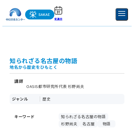
受講日
ご利用ガイド
新規登録
ログイン
MENU
閉じる
知られざる名古屋の物語
地名から歴史をひもとく
講師
OASIS都市研究所代表 杉野尚夫
ジャンル
歴史
キーワード
知られざる名古屋の物語
杉野尚夫
名古屋
物語