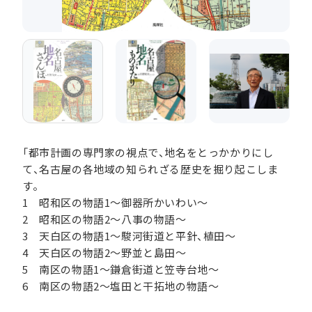
「都市計画の専門家の視点で、地名をとっかかりにし
て、名古屋の各地域の知られざる歴史を掘り起こしま
す。
1 昭和区の物語1～御器所かいわい～
2 昭和区の物語2～八事の物語～
3 天白区の物語1～駿河街道と平針、植田～
4 天白区の物語2～野並と島田～
5 南区の物語1～鎌倉街道と笠寺台地～
6 南区の物語2～塩田と干拓地の物語～