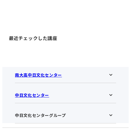
最近チェックした講座
南大高中日文化センター
中日文化センター
南大高中日文化センターHOME
お知らせ
施設のご案内
アクセス･営業時間
中日文化センターグループ
中日文化センターHOME
お申し込みの流れ
中日文化センターとは
入会と受講のご案内
受講規約・会員特典
よくある質問(Q&A)：南大高センター