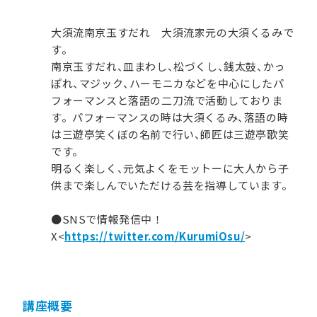
大須流南京玉すだれ 大須流家元の大須くるみで
す。
南京玉すだれ、皿まわし、松づくし、銭太鼓、かっ
ぽれ、マジック、ハーモニカなどを中心にしたパ
フォーマンスと落語の二刀流で活動しておりま
す。パフォーマンスの時は大須くるみ、落語の時
は三遊亭笑くぼの名前で行い、師匠は三遊亭歌笑
です。
明るく楽しく、元気よくをモットーに大人から子
供まで楽しんでいただける芸を指導しています。
●SNSで情報発信中！
X<
https://twitter.com/KurumiOsu/
>
講座概要