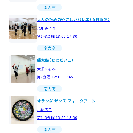
南大高
大人のためのやさしいバレエ（女性限定）
荒川みゆき
第1・3金曜 13:00-14:30
南大高
銭太鼓（ぜにだいこ）
大須くるみ
第2金曜 12:30-13:45
南大高
オランダ ザンス フォークアート
小俣広子
第1・3金曜 13:30-15:30
南大高