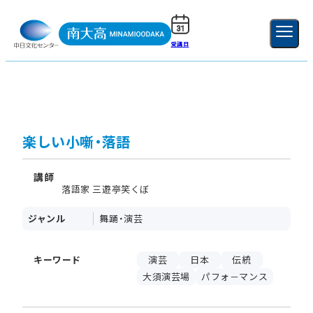
受講日
ご利用ガイド
新規登録
ログイン
MENU
閉じる
楽しい小噺・落語
講師
落語家 三遊亭笑くぼ
ジャンル
舞踊・演芸
キーワード
演芸
日本
伝統
大須演芸場
パフォ－マンス