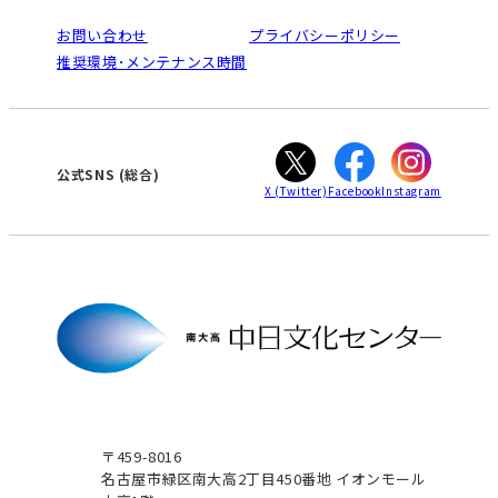
法人割引について
栄
鳴海
ご利用ガイド
お問い合わせ
プライバシーポリシー
南大高
犬山
オンライン講座受講の手順
推奨環境･メンテナンス時間
高蔵寺
豊田
WEBサイトのよくある質問
知立
カスタマーハラスメントに対する基本方針
ぎふ
大垣
津
公式SNS
(総合)
X
(Twitter)
Facebook
Instagram
〒459-8016
名古屋市緑区南大高2丁目450番地 イオンモール