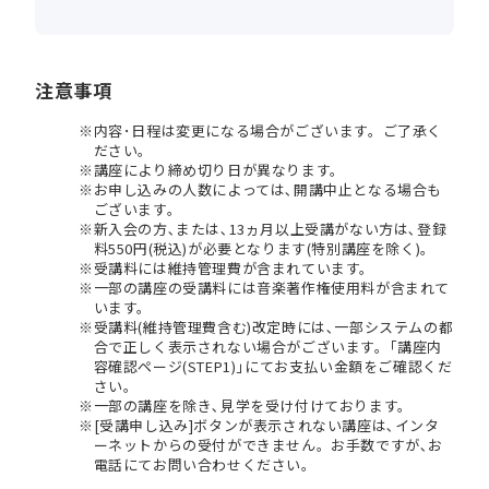
注意事項
内容･日程は変更になる場合がございます。ご了承く
ださい。
講座により締め切り日が異なります。
お申し込みの人数によっては､開講中止となる場合も
ございます。
新入会の方､または､13ヵ月以上受講がない方は､登録
料550円(税込)が必要となります(特別講座を除く)。
受講料には維持管理費が含まれています。
一部の講座の受講料には音楽著作権使用料が含まれて
います。
受講料(維持管理費含む)改定時には､一部システムの都
合で正しく表示されない場合がございます。｢講座内
容確認ページ(STEP1)｣にてお支払い金額をご確認くだ
さい。
一部の講座を除き､見学を受け付けております。
[受講申し込み]ボタンが表示されない講座は､インタ
ーネットからの受付ができません。お手数ですが､お
電話にてお問い合わせください。