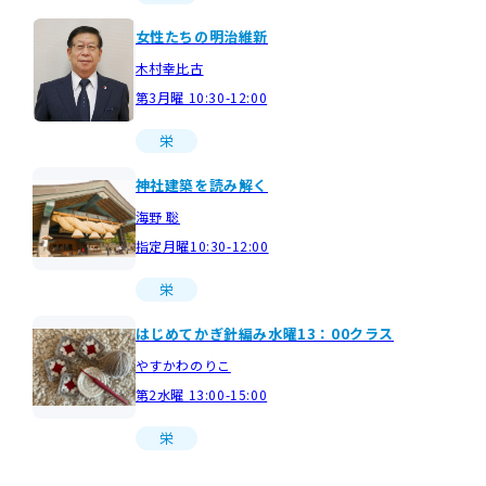
女性たちの明治維新
木村幸比古
第3月曜 10:30-12:00
栄
神社建築を読み解く
海野 聡
指定月曜10:30-12:00
栄
はじめてかぎ針編み水曜13：00クラス
やすかわのりこ
第2水曜 13:00-15:00
栄