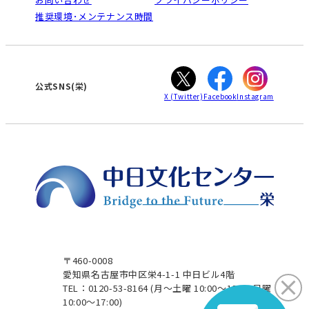
南大高
犬山
オンライン講座受講の手順
推奨環境･メンテナンス時間
高蔵寺
豊田
WEBサイトのよくある質問
知立
カスタマーハラスメントに対する基本方針
ぎふ
大垣
津
公式SNS(栄)
X
(Twitter)
Facebook
Instagram
〒460-0008
愛知県名古屋市中区栄4-1-1 中日ビル4階
TEL：0120-53-8164
(月～土曜 10:00～19:00 日曜
10:00～17:00)