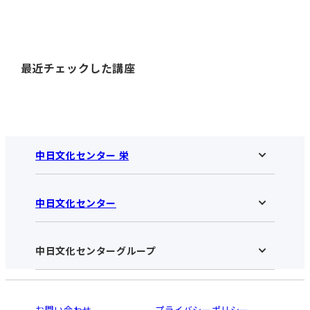
最近チェックした講座
中日文化センター 栄
中日文化センター
中日文化センター 栄HOME
お知らせ
施設のご案内
アクセス･営業時間
中日文化センターグループ
中日文化センターHOME
お申し込みの流れ
中日文化センターとは
入会と受講のご案内
受講規約・会員特典
よくある質問(Q&A)：栄センター
法人割引について
栄
鳴海
ご利用ガイド
お問い合わせ
プライバシーポリシー